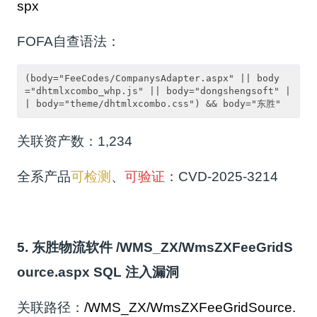
spx
FOFA自查语法：
(body="FeeCodes/CompanysAdapter.aspx" || body
="dhtmlxcombo_whp.js" || body="dongshengsoft" |
| body="theme/dhtmlxcombo.css") && body="东胜"
关联资产数：1,234
全系产品
可检测
、
可验证
：CVD-2025-3214
5. 东胜物流软件 /WMS_ZX/WmsZXFeeGridS
ource.aspx SQL 注入漏洞
关联路径：
/WMS_ZX/WmsZXFeeGridSource.