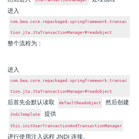
进入
com.bea.core.repackaged.springframework.transac
tion.jta.JtaTransactionManager#readobject
整个流程为：
进入
com.bea.core.repackaged.springframework.transac
tion.jta.JtaTransactionManager#readobject
后首先会默认读取
然后创建
defaultReadobject
提供
JndiTemplate
this.initUserTransactionAndTransactionManager
进行使用注入远程 JNDI 连接。