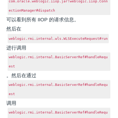
com.oracle.weblogic.iiop.jar!weblogic.iiop.Conn
ectionManager#dispatch
可以看到所有 IIOP 的请求信息。
然后在
weblogic.rmi.internal.wls.WLSExecuteRequest#run
进行调用
weblogic.rmi.internal.BasicServerRef#handleRequ
est
。
然后在通过
weblogic.rmi.internal.BasicServerRef#handleRequ
est
调用
weblogic.rmi.internal.BasicServerRef#handleRequ