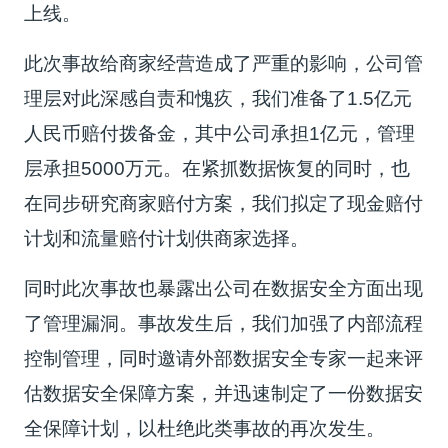
上线。
此次事故给商家经营造成了严重的影响，公司管
理层对此深感自责和愧疚，我们准备了1.5亿元
人民币赔付拨备金，其中公司承担1亿元，管理
层承担5000万元。在紧抓数据恢复的同时，也
在同步研究商家赔付方案，我们拟定了现金赔付
计划和流量赔付计划供商家选择。
同时此次事故也暴露出公司在数据安全方面出现
了管理漏洞。事故发生后，我们加强了内部流程
控制管理，同时邀请外部数据安全专家一起来评
估数据安全保障方案，并迅速制定了一份数据安
全保障计划，以杜绝此类事故的再次发生。