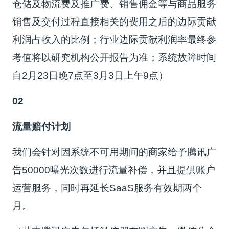
仓储及物流费及推广费、销售佣金等与商品服务
销售及交付过程直接相关的费用之后的边际贡献
利润占收入的比例；行业边际贡献利润率最终参
考值将以研究机构公开报告为准；系统故障时间
自2月23日晚7点至3月3日上午9点）
02
流量赔付计划
我们会针对因系统不可用期间的商家给予腾讯广
告50000曝光次数进行流量补偿，并且提供账户
运营服务，同时再延长SaaS服务有效期两个
月。