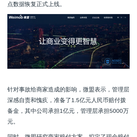
点数据恢复正式上线。
针对事故给商家造成的影响，微盟表示，管理层
深感自责和愧疚，准备了1.5亿元人民币赔付拨
备金，其中公司承担1亿元，管理层承担5000万
元。
同时，微盟研究商家赔付方案，拟定了现金赔付