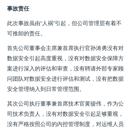
事故责任
此次事故虽由“人祸”引起，但公司管理层有着不
可推卸的责任。
首先公司董事会主席兼首席执行官孙涛勇没有对
数据安全引起高度重视，没有对数据安全保障方
案进行深入的评估和审查，没有聘请外部专家顾
问团队对数据安全进行评估和测试，没有把数据
安全管理纳入到日常管理范围。
其次公司执行董事兼首席技术官黄骏伟，作为公
司技术负责人，没有对数据安全引起足够重视，
没有严格按照公司的内控管理制度，对运维人员