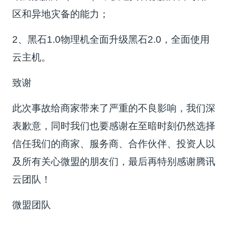
区和异地灾备的能力；
2、黑石1.0物理机全面升级黑石2.0，全面使用
云主机。
致谢
此次事故给商家带来了严重的不良影响，我们深
表歉意，同时我们也要感谢在至暗时刻仍然选择
信任我们的商家、服务商、合作伙伴、投资人以
及所有关心微盟的朋友们，最后再特别感谢腾讯
云团队！
微盟团队