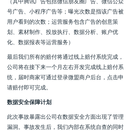
（其中腾讯广告包括微信朋友圈广告、微信公众
号广告、小程序广告等；曝光次数是指该广告被
用户看到的次数；运营服务包含广告的创意策
划、素材制作、投放执行、数据分析、账户优
化、数据报表等运营服务）
最后我们所有的赔付将通过线上赔付系统完成，
公司将在接下来一个月左右开发完成线上赔付系
统，届时商家可通过登录微盟商户后台，点击申
请赔付即可完成。
数据安全保障计划
此次事故暴露出公司在数据安全方面出现了管理
漏洞。事故发生后，我们内部在系统自查的同时