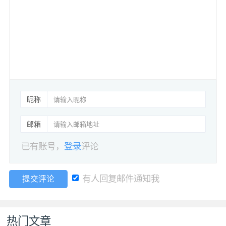
昵称
邮箱
已有账号，
登录
评论
有人回复邮件通知我
提交评论
热门文章