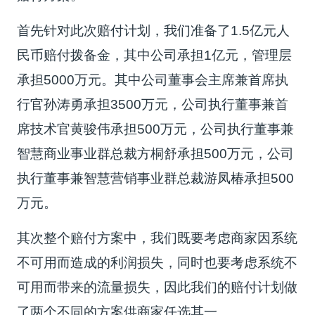
首先针对此次赔付计划，我们准备了1.5亿元人
民币赔付拨备金，其中公司承担1亿元，管理层
承担5000万元。其中公司董事会主席兼首席执
行官孙涛勇承担3500万元，公司执行董事兼首
席技术官黄骏伟承担500万元，公司执行董事兼
智慧商业事业群总裁方桐舒承担500万元，公司
执行董事兼智慧营销事业群总裁游凤椿承担500
万元。
其次整个赔付方案中，我们既要考虑商家因系统
不可用而造成的利润损失，同时也要考虑系统不
可用而带来的流量损失，因此我们的赔付计划做
了两个不同的方案供商家任选其一。