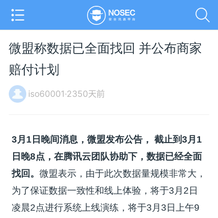
微盟称数据已全面找回 并公布商家
赔付计划
iso60001·2350天前
3月1日晚间消息，微盟发布公告， 截止到3月1
日晚8点，在腾讯云团队协助下，数据已经全面
找回。
微盟表示，由于此次数据量规模非常大，
为了保证数据一致性和线上体验，将于3月2日
凌晨2点进行系统上线演练，将于3月3日上午9