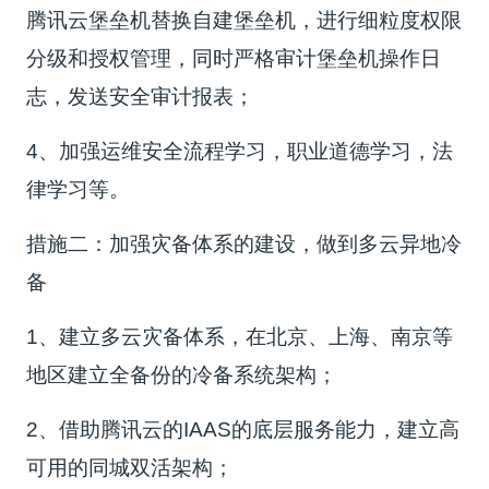
腾讯云堡垒机替换自建堡垒机，进行细粒度权限
分级和授权管理，同时严格审计堡垒机操作日
志，发送安全审计报表；
4、加强运维安全流程学习，职业道德学习，法
律学习等。
措施二：加强灾备体系的建设，做到多云异地冷
备
1、建立多云灾备体系，在北京、上海、南京等
地区建立全备份的冷备系统架构；
2、借助腾讯云的IAAS的底层服务能力，建立高
可用的同城双活架构；