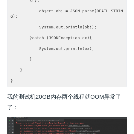
        try{

            object obj = JSON.parse(DEATH_STRIN
G);

            System.out.println(obj);

        }catch (JSONException ex){

            System.out.println(ex);

        }

    }

我的测试机20GB内存两个线程就OOM异常了
了：