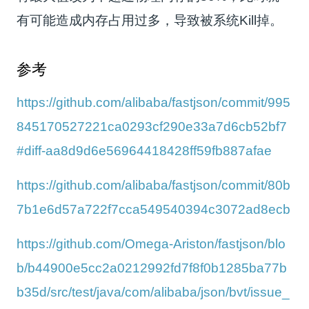
有可能造成内存占用过多，导致被系统Kill掉。
参考
https://github.com/alibaba/fastjson/commit/995
845170527221ca0293cf290e33a7d6cb52bf7
#diff-aa8d9d6e56964418428ff59fb887afae
https://github.com/alibaba/fastjson/commit/80b
7b1e6d57a722f7cca549540394c3072ad8ecb
https://github.com/Omega-Ariston/fastjson/blo
b/b44900e5cc2a0212992fd7f8f0b1285ba77b
b35d/src/test/java/com/alibaba/json/bvt/issue_