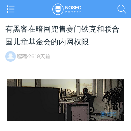
有黑客在暗网兜售赛门铁克和联合
国儿童基金会的内网权限
噬魂·2619天前