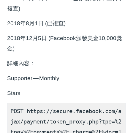
複查)
2018年8月1日 (已複查)
2018年12月5日 (Facebook頒發美金10,000獎
金)
詳細內容：
Supporter — Monthly
Stars
POST https://secure.facebook.com/a
jax/payment/token_proxy.php?tpe=%2
Fpay%2Fpayments%2F_charge%2F&dpr=1