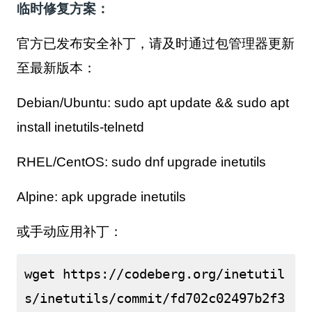
临时修复方案：
官方已发布安全补丁，请及时通过包管理器更新
至最新版本：
Debian/Ubuntu: sudo apt update && sudo apt
install inetutils-telnetd
RHEL/CentOS: sudo dnf upgrade inetutils
Alpine: apk upgrade inetutils
或手动应用补丁：
wget https://codeberg.org/inetutil
s/inetutils/commit/fd702c02497b2f3