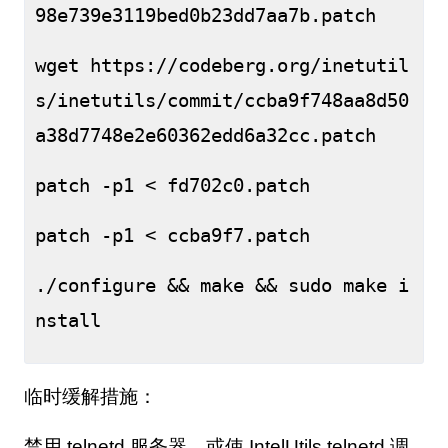
98e739e3119bed0b23dd7aa7b.patch
wget https://codeberg.org/inetutil
s/inetutils/commit/ccba9f748aa8d50
a38d7748e2e60362edd6a32cc.patch
patch -p1 < fd702c0.patch
patch -p1 < ccba9f7.patch
./configure && make && sudo make i
nstall
临时缓解措施：
禁用
telnetd 服务器，或使 IntelUtils telnetd 调