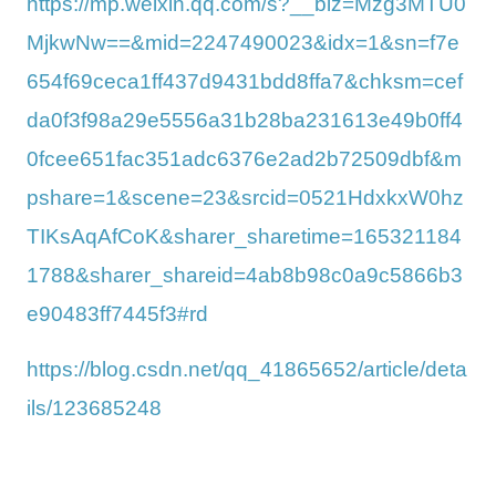
https://mp.weixin.qq.com/s?__biz=Mzg3MTU0
MjkwNw==&mid=2247490023&idx=1&sn=f7e
654f69ceca1ff437d9431bdd8ffa7&chksm=cef
da0f3f98a29e5556a31b28ba231613e49b0ff4
0fcee651fac351adc6376e2ad2b72509dbf&m
pshare=1&scene=23&srcid=0521HdxkxW0hz
TIKsAqAfCoK&sharer_sharetime=165321184
1788&sharer_shareid=4ab8b98c0a9c5866b3
e90483ff7445f3#rd
https://blog.csdn.net/qq_41865652/article/deta
ils/123685248