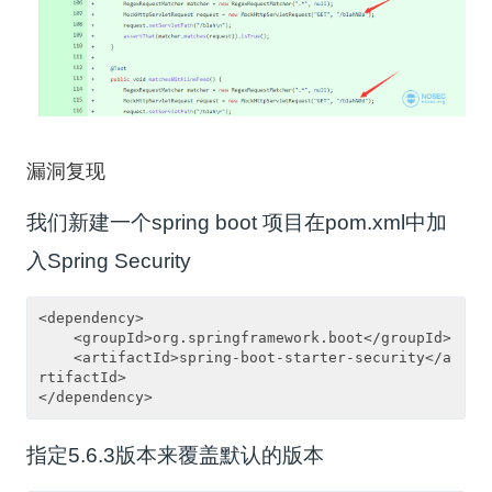
漏洞复现
我们新建一个spring boot 项目在pom.xml中加
入Spring Security
<dependency>
    <groupId>org.springframework.boot</groupId>
    <artifactId>spring-boot-starter-security</a
rtifactId>
</dependency>
指定5.6.3版本来覆盖默认的版本