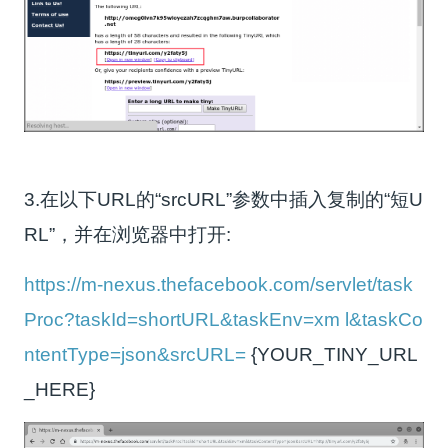
3.在以下URL的“srcURL”参数中插入复制的“短U
RL”，并在浏览器中打开:
https://m-nexus.thefacebook.com/servlet/task
Proc?taskId=shortURL&taskEnv=xm l&taskCo
ntentType=json&srcURL=
{YOUR_TINY_URL
_HERE}