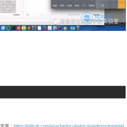
载安装：
https://github.com/apache/incubator-shardingsphere/rel