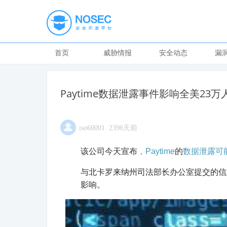
首页
威胁情报
安全动态
漏
Paytime数据泄露事件影响全美23万
iso60001 2396天前
该
公司今天宣布
，Paytime
的
数据泄露可
与北卡罗来纳州司法部长办公室提交的信息相
影响。