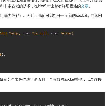
我们不能直接知道连接使用的是什么文件描述符，所以我们需要
非常古老的技术，在NetSec上曾有详细描述的
文章
。
暴力破解）。为此，我们可以打开一个新的socket，并返回
ARGS *args, 
char
 *is_null, 
char
 *error)
0
);

确定某个文件描述符是否和一个有效的socket关联，以及连接
ockaddr *)&client_addr, &addr_size);
