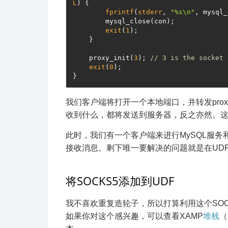
L
) {

fprintf
(
stderr
, 
"%s\n"
, mysql_
        mysql_close(con);

exit
(
1
);

    }

    proxy_init(
3
); 
// 3 is the socket 
exit
(
0
);

我们客户端将打开一个本地端口，并转发proxych
收到什么，都将发送到服务器，反之亦然。这主要
此时，我们有一个客户端来进行MySQL服务和pro
接收消息。剩下唯一要解决的问题就是在UDF
将SOCKS5添加到UDF
我不喜欢重复造轮子，所以打算利用这个SOC
如果你对这个感兴趣，可以查看XAMP
堆栈
（