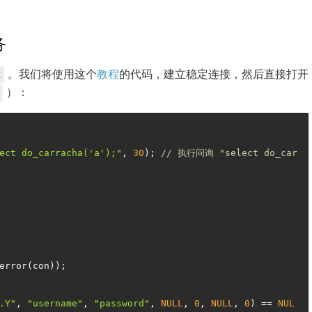
务
。我们将使用这个
教程
的代码，建立稳定连接，然后直接打开
I
）：
ect do_carracha('a');"
, 
30
); 
// 执行问询 "select do_car
error(con));

.Y"
, 
"username"
, 
"password"
, 
NULL
, 
0
, 
NULL
, 
0
) == 
NUL