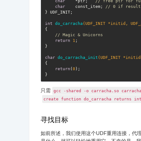
char
    *ptr;   
// free ptr for fu
char
    const_item; 
// 0 if result
} UDF_INIT;

int
do_carracha
(UDF_INIT *initid, UDF_
{

// Magic & Unicorns
return
1
;

}

char
do_carracha_init
(UDF_INIT *initid
{

return
(
0
);

只需
gcc -shared -o carracha.so carrach
create function do_carracha returns in
寻找目标
如前所述，我们使用这个UDF重用连接，代