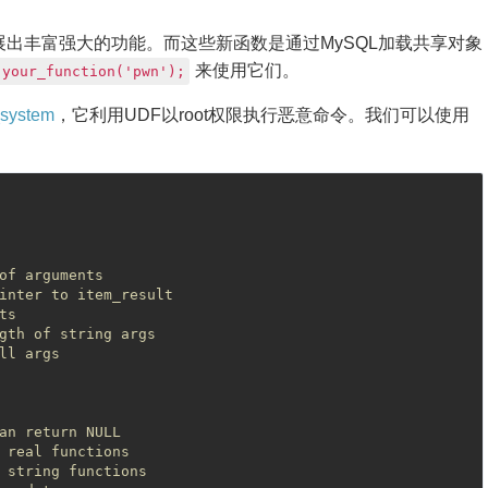
展出丰富强大的功能。而这些新函数是通过MySQL加载共享对象
来使用它们。
 your_function('pwn');
_system
，它利用UDF以root权限执行恶意命令。我们可以使用
of arguments
inter to item_result
ts
gth of string args
ll args
an return NULL
 real functions
 string functions