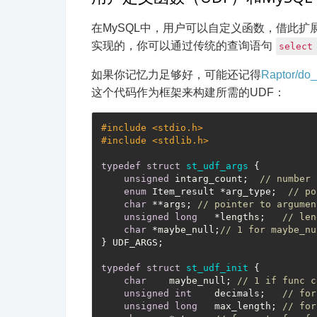
在MySQL中，用户可以自定义函数，借此扩
实现的，你可以通过传统的查询语句
select
如果你记忆力足够好，可能还记得
Raptor/do
这个代码作为框架来构建所需的UDF：
#
include
<stdio.h>
#
include
<stdlib.h>
typedef
struct
st_udf_args
 {
unsigned
 intarg_count;  
// number 
enum
 Item_result *arg_type;  
// po
char
 **args; 
// pointer to argumen
unsigned
long
   *lengths;   
// len
char
 *maybe_null;
// 1 for maybe_nu
} UDF_ARGS;

typedef
struct
st_udf_init
 {
char
    maybe_null; 
// 1 if func c
unsigned
int
    decimals;   
// for
unsigned
long
   max_length; 
// for