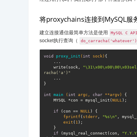
将proxychains连接到MySQL服
建立连接通信最简单方法是使用
MySQL C AP
socket执行查询（
do_carracha('whatever')
void
proxy_init
(
int
 sock)
{

    ...

    write(sock, 
"\31\x00\x00\00\x03sel
racha('a')"
    ...

}

int
main
(
int
 argc, 
char
 **argv)
{

    MYSQL *con = mysql_init(
NULL
);

if
 (con == 
NULL
) {

fprintf
(
stderr
, 
"%s\n"
, mysql_
exit
(
1
);

    }

if
 (mysql_real_connect(con, 
"Y.Y.Y