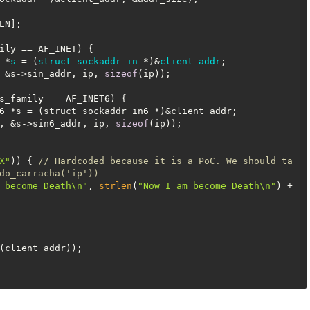
EN];

ily == AF_INET) {

 *
s
 = (
struct
sockaddr_in
 *)&
client_addr
;
 &s->sin_addr, ip, 
sizeof
(ip));

s_family == AF_INET6) {

6 *s = (struct sockaddr_in6 *)&client_addr;

, &s->sin6_addr, ip, 
sizeof
(ip));

X"
)) { 
// Hardcoded because it is a PoC. We should ta
do_carracha('ip'))
 become Death\n"
, 
strlen
(
"Now I am become Death\n"
) + 
(client_addr));

！