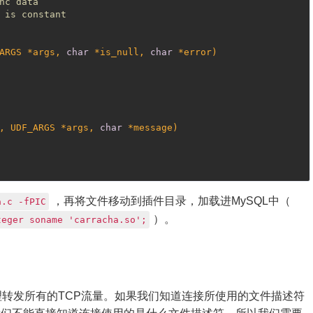
nc data
 is constant
ARGS *args, 
char
 *is_null, 
char
 *error)
, UDF_ARGS *args, 
char
 *message)
，再将文件移动到插件目录，加载进MySQL中（
a.c -fPIC
）。
teger soname 'carracha.so';
理转发所有的TCP流量。如果我们知道连接所使用的文件描述符