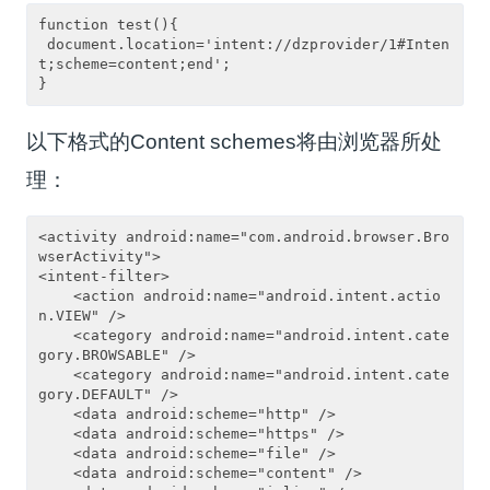
function test(){

 document.location='intent://dzprovider/1#Inten
t;scheme=content;end';

以下格式的Content schemes将由浏览器所处
理：
<activity android:name="com.android.browser.Bro
wserActivity"> 

<intent-filter>

    <action android:name="android.intent.actio
n.VIEW" />

    <category android:name="android.intent.cate
gory.BROWSABLE" />

    <category android:name="android.intent.cate
gory.DEFAULT" />

    <data android:scheme="http" />

    <data android:scheme="https" />

    <data android:scheme="file" />

    <data android:scheme="content" />
