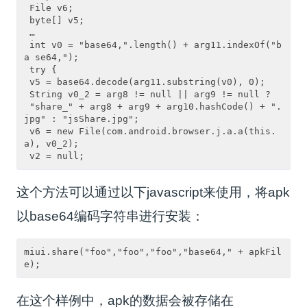
 File v6;

 byte[] v5;

 …

 int v0 = "base64,".length() + arg11.indexOf("b
a se64,");

 try {

 v5 = base64.decode(arg11.substring(v0), 0);

 String v0_2 = arg8 != null || arg9 != null ?
 "share_" + arg8 + arg9 + arg10.hashCode() + ".
jpg" : "jsShare.jpg";

 v6 = new File(com.android.browser.j.a.a(this.
a), v0_2);

这个方法可以通过以下javascript来使用，将apk
以base64编码字符串进行安装：
miui.share("foo","foo","foo","base64," + apkFil
在这个样例中，apk的数据会被存储在