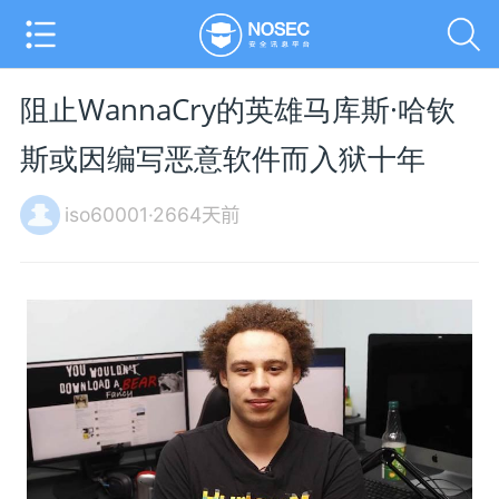
阻止WannaCry的英雄马库斯·哈钦
斯或因编写恶意软件而入狱十年
iso60001·2664天前