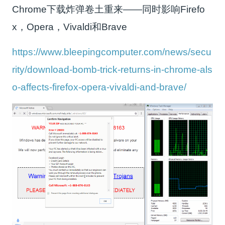
Chrome下载炸弹卷土重来——同时影响Firefo
x，Opera，Vivaldi和Brave
https://www.bleepingcomputer.com/news/secu
rity/download-bomb-trick-returns-in-chrome-als
o-affects-firefox-opera-vivaldi-and-brave/