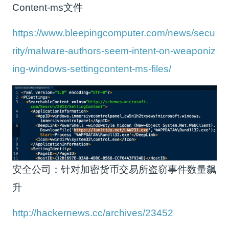
Content-ms文件
https://www.bleepingcomputer.com/news/secu
rity/malware-authors-seem-intent-on-weaponiz
ing-windows-settingcontent-ms-files/
安全公司：针对加密货币交易所盗窃事件数量飙
升
http://hackernews.cc/archives/23452