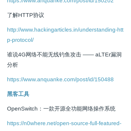
https://www.anquanke.com/post/id/150202
了解HTTP协议
http://www.hackingarticles.in/understanding-htt
p-protocol/
谁说4G网络不能无线钓鱼攻击 ­—— aLTEr漏洞
分析
https://www.anquanke.com/post/id/150488
黑客工具
OpenSwitch：一款开源全功能网络操作系统
https://n0where.net/open-source-full-featured-