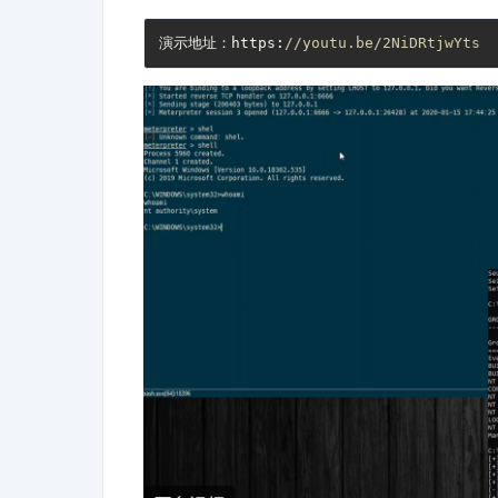
演示地址：https:
//youtu.be/2NiDRtjwYts