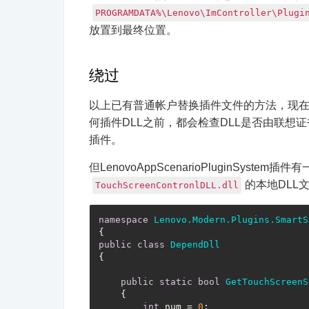
PROGRAMDATA%\Lenovo\ImController\Plugi
放置到最终位置。
绕过
以上已有普通帐户替换插件文件的方法，现在我
何插件DLL之前，都会检查DLL是否由联想证
插件。
但LenovoAppScenarioPluginSys
的本地DLL文
TouchScreenContronlDLL.dll
namespace
Lenovo.Modern.Plugins.SmartS
public
class
DependDll
{

public
static
bool
GetTouchScreenS
{

int
 num = 
0
;
