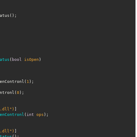
atus();

atus
(
bool
 isOpen
)

enContronl(
1
);

ntronl(
0
);

.dll"
)
]

enContronl
(
int
 ops
)
;

.dll"
)
]

tatus
(
)
;
