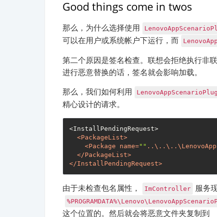
Good things come in twos
那么，为什么选择使用
LenovoAppScenarioP
可以在用户或系统帐户下运行，而
LenovoAp
第二个原因是签名检查。联想会拒绝执行非
进行恶意替换的话，签名就会影响加载。
那么，我们如何利用
LenovoAppScenarioPlu
精心设计的请求。
<InstallPendingRequest>

<
PackageList
>
<
Package
name
=
""
..
\
..
\
..
\
LenovoApp
</
PackageList
>
</
InstallPendingRequest
>
由于未检查包名属性，
服务
ImController
%PROGRAMDATA%\Lenovo\LenovoAppScenario
这个位置的。然后就会将恶意文件夹复制到