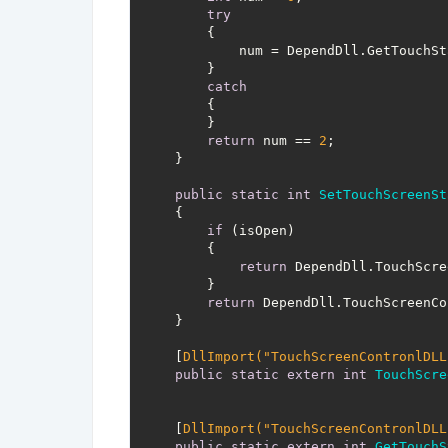
try
        {

            num = DependDll.GetTouchSt
        }

catch
        {

        }

return
 num == 
2
;

    }

public
static
int
SetTouchScreenSt
{

if
 (isOpen)

        {

return
 DependDll.TouchScre
        }

return
 DependDll.TouchScreenCo
    }

    [
DllImport(
"TouchScreenContronlDLL
public
static
extern
int
TouchScre
    [
DllImport(
"TouchScreenContronlDLL
public
static
extern
int
GetTouchS