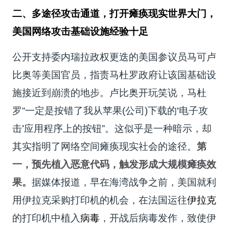
二、多途径攻击通道，打开瘫痪现实世界大门，
美国网络攻击基础设施经验十足
公开支持委内瑞拉政权更迭的美国参议员马可卢
比奥等美国官员，指责马杜罗政府让该国基础设
施接近到崩溃的地步。卢比奥开玩笑说，马杜
罗“一定是按错了我从苹果(公司)下载的
‘
电子攻
击
’
应用程序上的按钮”。这似乎是一种暗示，却
其实指明了网络空间瘫痪现实社会的途径。
第
一，预先植入恶意代码，触发形成大规模瘫痪效
果。
据媒体报道，早在海湾战争之前，美国就利
用伊拉克采购打印机的机会，在法国运往
伊拉克
的打印机中植入
病毒
，开战后病毒发作，致使伊