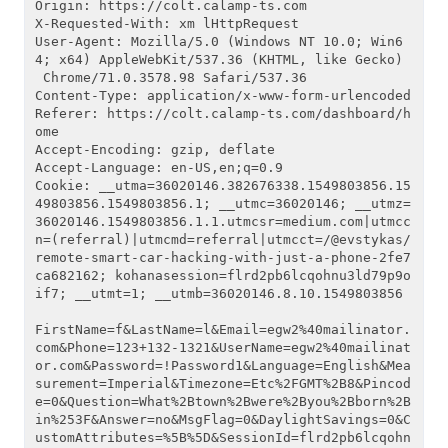
Origin: https://colt.calamp-ts.com

X-Requested-With: xm lHttpRequest

User-Agent: Mozilla/5.0 (Windows NT 10.0; Win6
4; x64) AppleWebKit/537.36 (KHTML, like Gecko)
 Chrome/71.0.3578.98 Safari/537.36

Content-Type: application/x-www-form-urlencoded

Referer: https://colt.calamp-ts.com/dashboard/h
ome

Accept-Encoding: gzip, deflate

Accept-Language: en-US,en;q=0.9

Cookie: __utma=36020146.382676338.1549803856.15
49803856.1549803856.1; __utmc=36020146; __utmz=
36020146.1549803856.1.1.utmcsr=medium.com|utmcc
n=(referral)|utmcmd=referral|utmcct=/@evstykas/
remote-smart-car-hacking-with-just-a-phone-2fe7
ca682162; kohanasession=flrd2pb6lcqohnu3ld79p9o
if7; __utmt=1; __utmb=36020146.8.10.1549803856

FirstName=f&LastName=l&Email=egw2%40mailinator.
com&Phone=123+132-1321&UserName=egw2%40mailinat
or.com&Password=!Password1&Language=English&Mea
surement=Imperial&Timezone=Etc%2FGMT%2B8&Pincod
e=0&Question=What%2Btown%2Bwere%2Byou%2Bborn%2B
in%253F&Answer=no&MsgFlag=0&DaylightSavings=0&C
ustomAttributes=%5B%5D&SessionId=flrd2pb6lcqohn