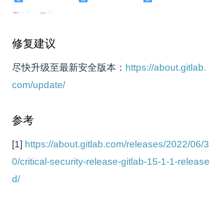
修复建议
尽快升级至最新安全版本：
https://about.gitlab.
com/update/
参考
[1]
https://about.gitlab.com/releases/2022/06/3
0/critical-security-release-gitlab-15-1-1-release
d/