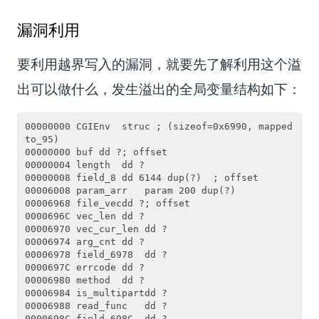
漏洞利用
要利用越界写入的漏洞，就要先了解利用这个溢
出可以做什么，发生溢出的全局变量结构如下：
00000000 CGIEnv  struc ; (sizeof=0x6990, mapped
to_95)

00000000 buf dd ?; offset

00000004 length  dd ?

00000008 field_8 dd 6144 dup(?)  ; offset

00006008 param_arr   param 200 dup(?)

00006968 file_vecdd ?; offset

0000696C vec_len dd ?

00006970 vec_cur_len dd ?

00006974 arg_cnt dd ?

00006978 field_6978  dd ?

0000697C errcode dd ?

00006980 method  dd ?

00006984 is_multipartdd ?

00006988 read_func   dd ?

0000698C field_698C  dd ?
