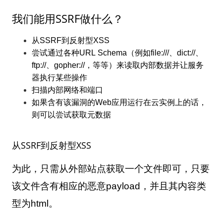
我们能用
SSRF
做什么？
从
SSRF
到反射型
XSS
尝试通过各种
URL Schema
（例如
file:///
、
dict://
、
ftp://
、
gopher://
，等等）来读取内部数据并让服务
器执行某些操作
扫描内部网络和端口
如果含有该漏洞的
Web
应用运行在云实例上的话，
则可以尝试获取元数据
从
SSRF
到反射型
XSS
为此，只需从外部站点获取一个文件即可，只要
该文件含有相应的恶意
payload
，并且其内容类
型为
html
。