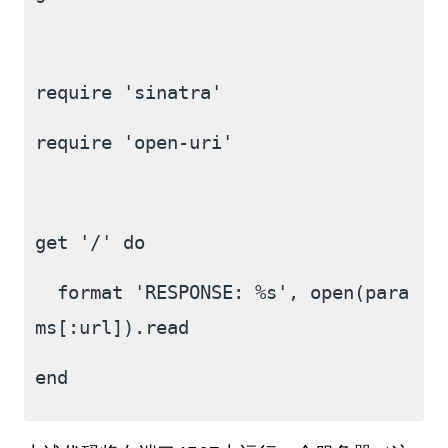
require 'sinatra'
require 'open-uri'
get '/' do
  format 'RESPONSE: %s', open(para
ms[:url]).read
end