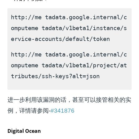
http://me tadata.google.internal/c
omputeme tadata/v1beta1/instance/s
ervice-accounts/default/token
http://me tadata.google.internal/c
omputeme tadata/v1beta1/project/at
tributes/ssh-keys?alt=json
进一步利用该漏洞的话，甚至可以接管相关的实
例，详情请参阅-
#341876
Digital Ocean