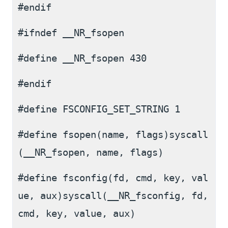
#endif
#ifndef __NR_fsopen
#define __NR_fsopen 430
#endif
#define FSCONFIG_SET_STRING 1
#define fsopen(name, flags)syscall
(__NR_fsopen, name, flags)
#define fsconfig(fd, cmd, key, val
ue, aux)syscall(__NR_fsconfig, fd, 
cmd, key, value, aux)