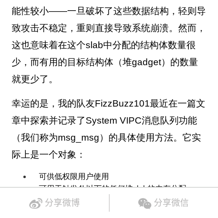
能性较小——一旦破坏了这些数据结构，轻则导
致攻击不稳定，重则直接导致系统崩溃。然而，
这也意味着在这个
slab
中分配的结构体数量很
少，而有用的目标结构体（堆
gadget
）的数量
就更少了。
幸运的是，我的队友
FizzBuzz101
最近在一篇文
章中探索并记录了
System VIPC
消息队列功能
（我们称为
msg_msg
）的具体使用方法。它实
际上是一个对象：
可供低权限用户使用
可用于触发
4k
以下的任何堆
slab
的内存分配
可被滥用于越界读写
分享微博
分享微信