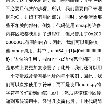
所以，这里显示的是导致崩溃的路径，其中包括
不必要且低效的步骤。所以，我们需要自己来理
解
PoC
，并留下有用的部分，同时，还要清除那
些不相关的部分。例如，代码使用
mmap
将许多
内存区域都映射到了进程中，但只使用了
0x200
00000UL
范围的内存，因此，我们可以删除其
他
mmap
调用。其中，
uint64_tr[1]={0xfffffffffffffff
ff}
；语句的作用，与
int r = -1;
语句完全相同，只
是形式上要更加复杂罢了；此外，我们还可以用
一个变量或常量替换地址的每个实例，因此，我
们可以直接使用字符串，而不是使用
memcpy
将
字符串“
9p
”复制到缓冲区中，然后将该缓冲区传
递到系统调用中。经过几次简化后，上述代码简