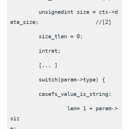
         unsignedint size = ctx->d
ata_size;                  //[2]
         size_tlen = 0;
         intret;
         [... ]
         switch(param->type) {
         casefs_value_is_string:
                  len= 1 + param->
siz
e;                              