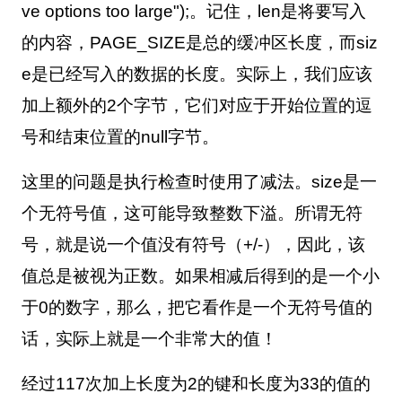
ve options too large");
。记住，
len
是将要写入
的内容，
PAGE_SIZE
是总的缓冲区长度，而
siz
e
是已经写入的数据的长度。实际上，我们应该
加上额外的
2
个字节，它们对应于开始位置的逗
号和结束位置的
null
字节。
这里的问题是执行检查时使用了减法。
size
是一
个无符号值，这可能导致整数下溢。所谓无符
号，就是说一个值没有符号（
+/-
），因此，该
值总是被视为正数。如果相减后得到的是一个小
于
0
的数字，那么，把它看作是一个无符号值的
话，实际上就是一个非常大的值！
经过
117
次加上长度为
2
的键和长度为
33
的值的