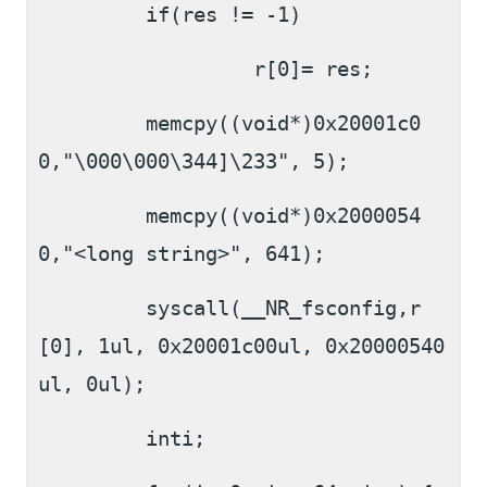
         if(res != -1)
                  r[0]= res;
         memcpy((void*)0x20001c0
0,"\000\000\344]\233", 5);
         memcpy((void*)0x2000054
0,"<long string>", 641);
         syscall(__NR_fsconfig,r
[0], 1ul, 0x20001c00ul, 0x20000540
ul, 0ul);
         inti;