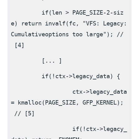
         if(len > PAGE_SIZE-2-siz
e) return invalf(fc, "VFS: Legacy: 
Cumulativeoptions too large"); //
 [4]
         [... ]
         if(!ctx->legacy_data) {
                  ctx->legacy_data
= kmalloc(PAGE_SIZE, GFP_KERNEL);
 // [5]
                  if(!ctx->legacy_