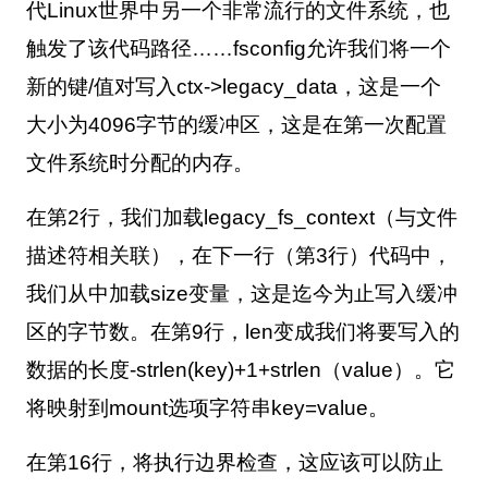
代
Linux
世界中另一个非常流行的文件系统，也
触发了该代码路径……
fsconfig
允许我们将一个
新的键
/
值对写入
ctx->legacy_data
，这是一个
大小为
4096
字节的缓冲区，这是在第一次配置
文件系统时分配的内存。
在第
2
行，我们加载
legacy_fs_context
（与文件
描述符相关联），在下一行（第
3
行）代码中，
我们从中加载
size
变量，这是迄今为止写入缓冲
区的字节数。在第
9
行，
len
变成我们将要写入的
数据的长度
-strlen(key)+1+strlen
（
value
）。它
将映射到
mount
选项字符串
key=value
。
在第
16
行，将执行边界检查，这应该可以防止