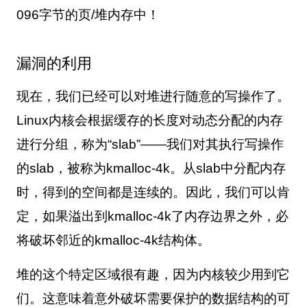
096
字节的页
/
堆内存中！
漏洞的利用
现在，我们已经可以对堆进行随意的写操作了。
Linux
内核会根据缓存的长度对动态分配的内存
进行分组，称为“
slab
”——我们对其执行写操作
的
slab
，被称为
kmalloc-4k
。从
slab
中分配内存
时，得到的空间都是连续的。因此，我们可以肯
定，如果溢出到
kmalloc-4k
了内存边界之外，必
将破坏邻近的
kmalloc-4k
结构体。
堆的这个特定区域很有趣，因为内核较少用到它
们。这意味着意外破坏需要保护的数据结构的可