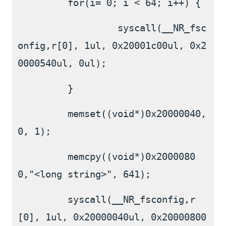
         for(i= 0; i < 64; i++) {
                  syscall(__NR_fsc
onfig,r[0], 1ul, 0x20001c00ul, 0x2
0000540ul, 0ul);
         }
         memset((void*)0x20000040,
0, 1);
         memcpy((void*)0x2000080
0,"<long string>", 641);
         syscall(__NR_fsconfig,r
[0], 1ul, 0x20000040ul, 0x20000800