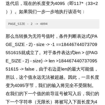
迭代后，现在的长度变为
4095
（即
117*
（
33+2
））。如果我们一步一步地执行该语句：
PAGE_SIZE - 2 -> 4094 
那么当转换为无符号值时，条件判断表达式
(PA
GE_SIZE - 2) - size -> -1 ==18446744073709
551615
就成立了。对于条件表达式
len > ((PAG
E_SIZE - 2) - size) -> len >184467440737095
51615 -> false
，由于右边是
len
的最大可能值，
所以，这个值永远无法被超越。因此，一旦长度
变为
4095
字节，我们的输入将完全不受限制。
在我们的下一个值的前导逗号被写入后，我们的
下一个字符串（无限长）将被写入下面长度为
4