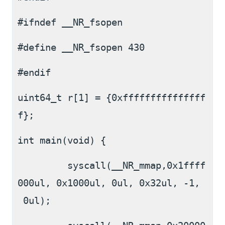
#ifndef __NR_fsopen
#define __NR_fsopen 430
#endif
uint64_t r[1] = {0xfffffffffffffff
f};
int main(void) {
         syscall(__NR_mmap,0x1ffff
000ul, 0x1000ul, 0ul, 0x32ul, -1,
 0ul);