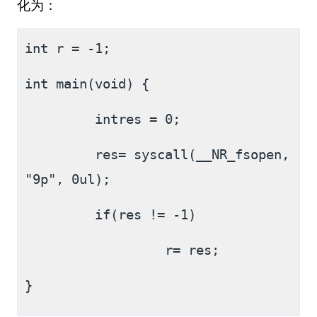
化为：
int r = -1;
int main(void) {
         intres = 0;
         res= syscall(__NR_fsopen, 
"9p", 0ul);
         if(res != -1)
                  r= res;
} 