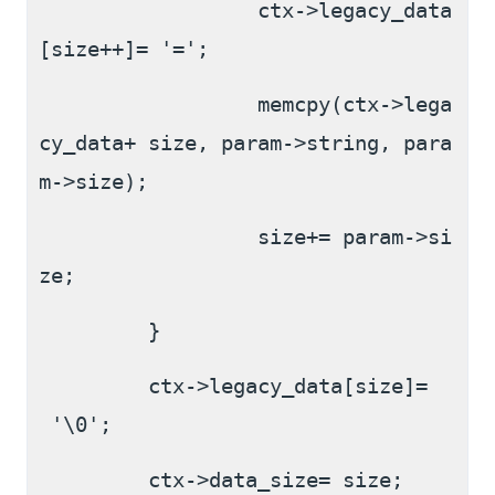
                  ctx->legacy_data
[size++]= '=';
                  memcpy(ctx->lega
cy_data+ size, param->string, para
m->size);
                  size+= param->si
ze;
         }
         ctx->legacy_data[size]=
 '\0';
         ctx->data_size= size;