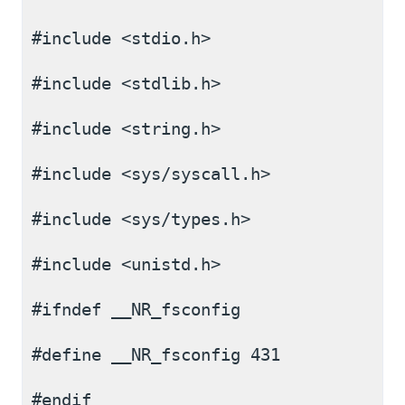
#include <stdio.h>
#include <stdlib.h>
#include <string.h>
#include <sys/syscall.h>
#include <sys/types.h>
#include <unistd.h>
#ifndef __NR_fsconfig
#define __NR_fsconfig 431
#endif