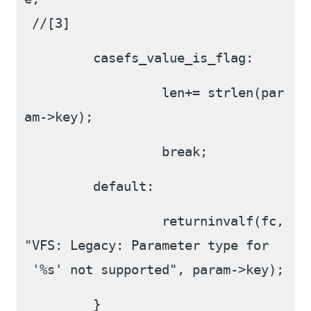
 //[3]
         casefs_value_is_flag:
                  len+= strlen(par
am->key);
                  break;
         default:
                  returninvalf(fc, 
"VFS: Legacy: Parameter type for
 '%s' not supported", param->key);
         }