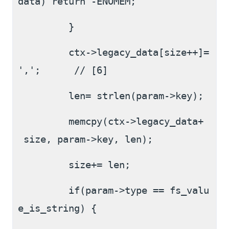
data) return -ENOMEM;
         }
         ctx->legacy_data[size++]= 
',';      // [6]
         len= strlen(param->key);
         memcpy(ctx->legacy_data+
 size, param->key, len);
         size+= len;
         if(param->type == fs_valu
e_is_string) {