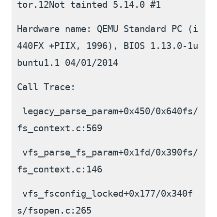
tor.12Not tainted 5.14.0 #1
Hardware name: QEMU Standard PC (i
440FX +PIIX, 1996), BIOS 1.13.0-1u
buntu1.1 04/01/2014
Call Trace:
 legacy_parse_param+0x450/0x640fs/
fs_context.c:569
 vfs_parse_fs_param+0x1fd/0x390fs/
fs_context.c:146
 vfs_fsconfig_locked+0x177/0x340f
s/fsopen.c:265