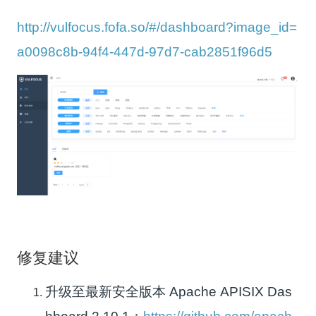
http://vulfocus.fofa.so/#/dashboard?image_id=
a0098c8b-94f4-447d-97d7-cab2851f96d5
修复建议
升级至最新安全版本 Apache APISIX Das