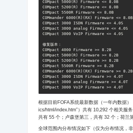
COMpact 5000(R) Firmware <= 8.0B
COMpact 5200(R) Firmware <= 8.0B 
COMpact 5500R Firmware <= 8.0B
COMmander 6000(R)(RX) Firmware <= 8.0B
COMpact 3000 ISDN Firmware <= 4.0S
COMpact 3000 analog Firmware <= 4.0S
COMpact 3000 VoIP Firmware <= 4.0S
修复版本：
COMpact 4000 Firmware >= 8.2B
COMpact 5000(R) Firmware >= 8.2B
COMpact 5200(R) Firmware >= 8.2B 
COMpact 5500R Firmware >= 8.2B 
COMmander 6000(R)(RX) Firmware >= 8.2B
COMpact 3000 ISDN Firmware >= 4.0T
COMpact 3000 analog Firmware >= 4.0T
COMpact 3000 VoIP Firmware >= 4.0T
根据目前FOFA系统最新数据（一年内数据），显示全球范围内
ics/html/index.htm"）共有 10,29
共有 55 个；卢森堡第三，共有 32 个；荷兰
全球范围内分布情况如下（仅为分布情况，