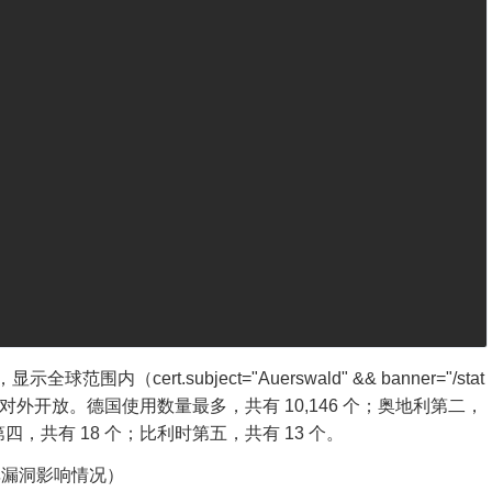
 
 
（cert.subject="Auerswald" && banner="/stat
2 个相关服务对外开放。德国使用数量最多，共有 10,146 个；奥地利第二，
第四，共有 18 个；比利时第五，共有 13 个。
非漏洞影响情况）