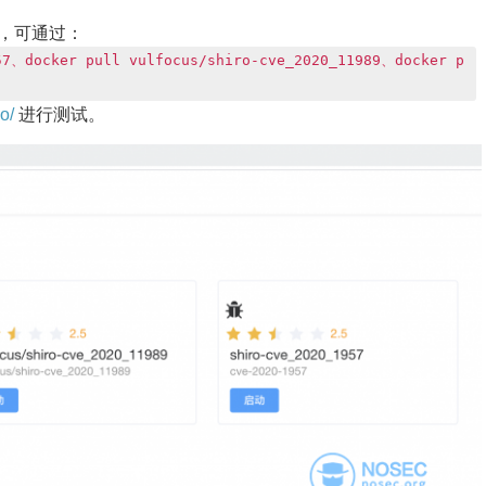
境 ，可通过：
57、docker pull vulfocus/shiro-cve_2020_11989、docker p
so/
进行测试。