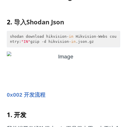
2.
导入Shodan Json
shodan download hikvision-
in
 Hikvision-Webs cou
ntry:
"IN"
gzip -d hikvision-
in
.json.gz
0x002 开发流程
1. 开发