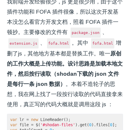
我前端开发经验很少，js 更是很少用，由于这个
插件功能和 FOFA 插件很像，所以这次开发基
本没怎么看官方开发文档，照着 FOFA 插件一
顿抄。
主要修改的文件有
、
package.json
、
。其中
增
extension.js
fofa.html
fofa.html
删了js，其他地方基本都是替换工作。
唯一
原创
的工作大概是上传功能。设计思路是加载本地文
件，然后按行读取（shodan下载的 json 文件
是每行一条 json 数据）
。本着不造轮子的思
想，我在网上找了一段按行读取的代码直接拿来
使用，真正写的代码大概就是调用这段 js ：
var
 lr = 
new
 LineReader();
var
 file = $(
'#shodan-files'
).get(
0
).files[
0
];