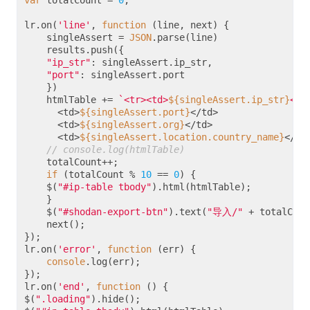
var
 totalCount = 
0
;
lr.on(
'line'
, 
function
 (
line, next
) 
{
    singleAssert = 
JSON
.parse(line)
    results.push({
"ip_str"
: singleAssert.ip_str,
"port"
: singleAssert.port
    })
    htmlTable += 
`<tr><td>
${singleAssert.ip_str}
</t
      <td>
${singleAssert.port}
</td>
      <td>
${singleAssert.org}
</td>
      <td>
${singleAssert.location.country_name}
</td
// console.log(htmlTable)
    totalCount++;
if
 (totalCount % 
10
 == 
0
) {
    $(
"#ip-table tbody"
).html(htmlTable);
    }
    $(
"#shodan-export-btn"
).text(
"导入/"
 + totalCoun
    next();
});
lr.on(
'error'
, 
function
 (
err
) 
{
console
.log(err);
});
lr.on(
'end'
, 
function
 (
) 
{
$(
".loading"
).hide();