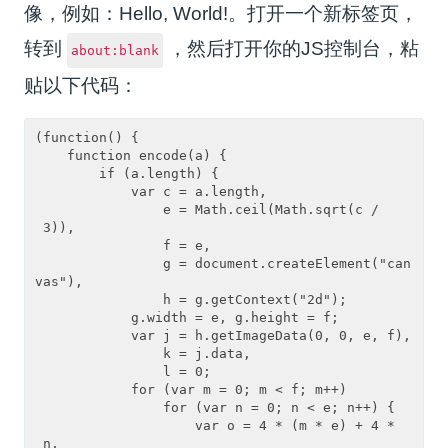
像，例如：Hello, World!。打开一个新标签页，
转到
，然后打开你的JS控制台，粘
about:blank
贴以下代码：
(function() {

    function encode(a) {

        if (a.length) {

            var c = a.length,

                e = Math.ceil(Math.sqrt(c /
 3)),

                f = e,

                g = document.createElement("can
vas"),

                h = g.getContext("2d");

            g.width = e, g.height = f;

            var j = h.getImageData(0, 0, e, f),

                k = j.data,

                l = 0;

            for (var m = 0; m < f; m++)

                for (var n = 0; n < e; n++) {

                    var o = 4 * (m * e) + 4 *
 n,
