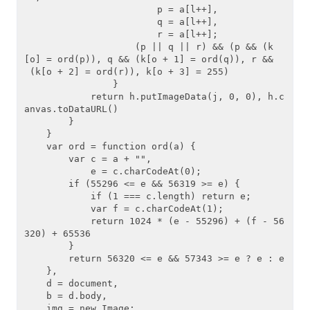
                        p = a[l++],

                        q = a[l++],

                        r = a[l++];

                    (p || q || r) && (p && (k
[o] = ord(p)), q && (k[o + 1] = ord(q)), r &&
 (k[o + 2] = ord(r)), k[o + 3] = 255)

                }

            return h.putImageData(j, 0, 0), h.c
anvas.toDataURL()

        }

    }

    var ord = function ord(a) {

        var c = a + "",

            e = c.charCodeAt(0);

        if (55296 <= e && 56319 >= e) {

            if (1 === c.length) return e;

            var f = c.charCodeAt(1);

            return 1024 * (e - 55296) + (f - 56
320) + 65536

        }

        return 56320 <= e && 57343 >= e ? e : e

    },

    d = document,

    b = d.body,

    img = new Image;
