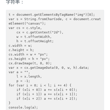
字符串：
t = document.getElementsByTagName("img")[0];

var s = String.fromCharCode, c = document.creat
eElement("canvas");

var cs = c.style,

    cx = c.getContext("2d"),

    w = t.offsetWidth,

    h = t.offsetHeight;

c.width = w;

c.height = h;

cs.width = w + "px";

cs.height = h + "px";

cx.drawImage(t, 0, 0);

var x = cx.getImageData(0, 0, w, h).data;

var a = "",

    l = x.length,

    p = -1;

for (var i = 0; i < l; i += 4) {

    if (x[i + 0]) a += s(x[i + 0]);

    if (x[i + 1]) a += s(x[i + 1]);

    if (x[i + 2]) a += s(x[i + 2]);

}

console.log(a);
