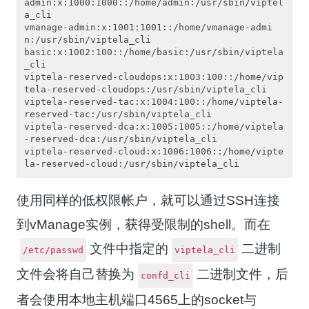
admin:x:1000:1000::/home/admin:/usr/sbin/viptel
a_cli

vmanage-admin:x:1001:1001::/home/vmanage-admi
n:/usr/sbin/viptela_cli

basic:x:1002:100::/home/basic:/usr/sbin/viptela
_cli

viptela-reserved-cloudops:x:1003:100::/home/vip
tela-reserved-cloudops:/usr/sbin/viptela_cli

viptela-reserved-tac:x:1004:100::/home/viptela-
reserved-tac:/usr/sbin/viptela_cli

viptela-reserved-dca:x:1005:1005::/home/viptela
-reserved-dca:/usr/sbin/viptela_cli

viptela-reserved-cloud:x:1006:1006::/home/vipte
使用同样的低权限帐户，就可以通过SSH连接
到vManage实例，获得受限制的shell。而在
文件中指定的
二进制
/etc/passwd
viptela_cli
文件会将自己替换为
二进制文件，后
confd_cli
者会使用本地主机端口4565上的socket与