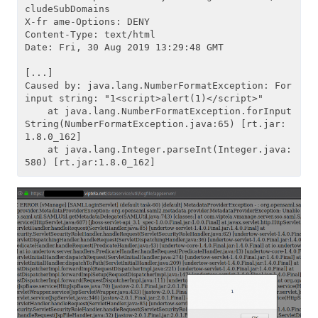
cludeSubDomains

X-fr ame-Options: DENY

Content-Type: text/html

Date: Fri, 30 Aug 2019 13:29:48 GMT

[...]

Caused by: java.lang.NumberFormatException: For 
input string: "1<script>alert(1)</script>"

    at java.lang.NumberFormatException.forInput
String(NumberFormatException.java:65) [rt.jar:
1.8.0_162]

    at java.lang.Integer.parseInt(Integer.java: