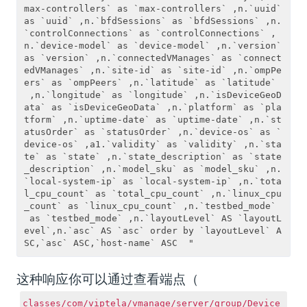
max-controllers` as `max-controllers` ,n.`uuid` 
as `uuid` ,n.`bfdSessions` as `bfdSessions` ,n.
`controlConnections` as `controlConnections` ,
n.`device-model` as `device-model` ,n.`version` 
as `version` ,n.`connectedVManages` as `connect
edVManages` ,n.`site-id` as `site-id` ,n.`ompPe
ers` as `ompPeers` ,n.`latitude` as `latitude`
 ,n.`longitude` as `longitude` ,n.`isDeviceGeoD
ata` as `isDeviceGeoData` ,n.`platform` as `pla
tform` ,n.`uptime-date` as `uptime-date` ,n.`st
atusOrder` as `statusOrder` ,n.`device-os` as `
device-os` ,a1.`validity` as `validity` ,n.`sta
te` as `state` ,n.`state_description` as `state
_description` ,n.`model_sku` as `model_sku` ,n.
`local-system-ip` as `local-system-ip` ,n.`tota
l_cpu_count` as `total_cpu_count` ,n.`linux_cpu
_count` as `linux_cpu_count` ,n.`testbed_mode`
 as `testbed_mode` ,n.`layoutLevel` AS `layoutL
evel`,n.`asc` AS `asc` order by `layoutLevel` A
这种响应你可以通过查看端点（
classes/com/viptela/vmanage/server/group/Device