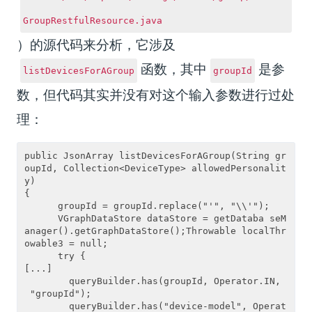
GroupRestfulResource.java
）的源代码来分析，它涉及
函数，其中
是参
listDevicesForAGroup
groupId
数，但代码其实并没有对这个输入参数进行过处
理：
public JsonArray listDevicesForAGroup(String gr
oupId, Collection<DeviceType> allowedPersonalit
y)

{

      groupId = groupId.replace("'", "\\'");

      VGraphDataStore dataStore = getDataba seM
anager().getGraphDataStore();Throwable localThr
owable3 = null;

      try {

[...]

        queryBuilder.has(groupId, Operator.IN,
 "groupId");

        queryBuilder.has("device-model", Operat