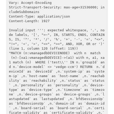
Vary: Accept-Encoding

Strict-Transport-Security: max-age=31536000; in
cludeSubDomains

Content-Type: application/json

Content-Length: 1927

Invalid input ''': expected whitespace, '.', no
de labels, '[', "=~", IN, STARTS, ENDS, CONTAIN
S, IS, '^', '*', '/', '%', '+', '-', '=', "<>", 
"!=", '<', '>', "<=", ">=", AND, XOR, OR or ')' 
(line 1, column 120 (offset: 119))

"MATCH (n:vmanagedbDEVICENODE)  with n  match
 (n)-[xa1:vmanagedbDEVICE]->(a1) with n, a1, xa
1 match (n)  WHERE ('test\\'' IN n.`groupId` an
d n.`device-model` <> 'vedge-ccm') RETURN  n.`d
eviceId` as `deviceId` ,n.`system-ip` as `syste
m-ip` ,n.`host-name` as `host-name` ,n.`reachab
ility` as `reachability` ,n.`status` as `status
` ,n.`personality` as `personality` ,n.`device-
type` as `device-type` ,n.`timezone` as `timezo
ne` ,n.`device-groups` as `device-groups` ,n.`l
astupdated` as `lastupdated` ,n.`bfdSessionsUp` 
as `bfdSessionsUp` ,n.`domain-id` as `domain-id
` ,n.`board-serial` as `board-serial` ,n.`certi
ficate-validity` as `certificate-validity` ,n.`