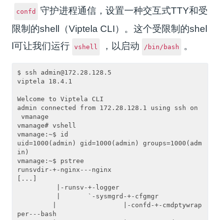
守护进程通信，设置一种交互式TTY和受
confd
限制的shell（Viptela CLI）。这个受限制的shel
l可让我们运行
，以启动
。
vshell
/bin/bash
$ ssh admin@172.28.128.5

viptela 18.4.1

Welcome to Viptela CLI

admin connected from 172.28.128.1 using ssh on
 vmanage

vmanage# vshell

vmanage:~$ id

uid=1000(admin) gid=1000(admin) groups=1000(adm
in)

vmanage:~$ pstree

runsvdir-+-nginx---nginx

[...]

          |-runsv-+-logger

          |       `-sysmgrd-+-cfgmgr

         |                 |-confd-+-cmdptywrap
per---bash
