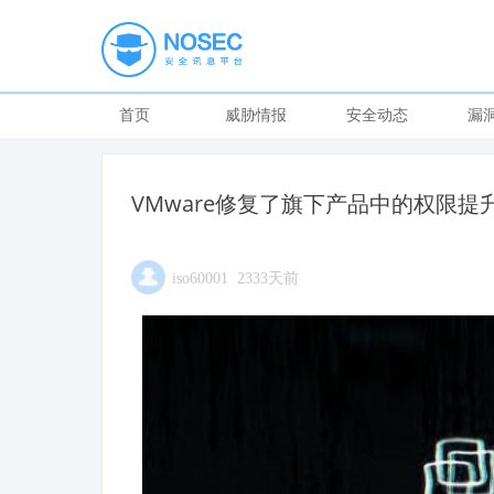
首页
威胁情报
安全动态
漏
VMware修复了旗下产品中的权限提
iso60001 2333天前