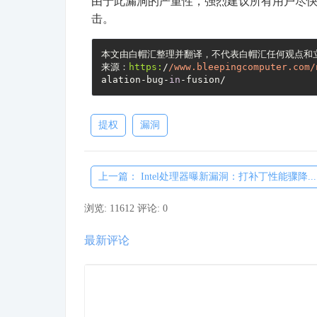
由于此漏洞的严重性，强烈建议所有用户尽快将其VMw
击。
本文由白帽汇整理并翻译，不代表白帽汇任何观点和立
来源：
https:
/
/www.bleepingcomputer.com/
alation-bug-
in
提权
漏洞
上一篇： Intel处理器曝新漏洞：打补丁性能骤降....
浏览: 11612
评论: 0
最新评论