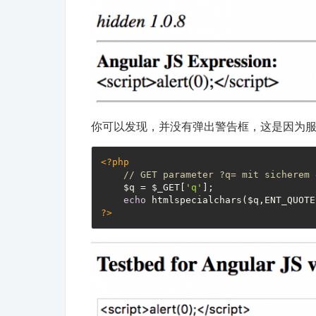
你可以发现，并没有弹出警告框，这是因为
<?php
// GET parameter ?q= mit sicherem 
    $q = $_GET[
'q'
];

echo
?>