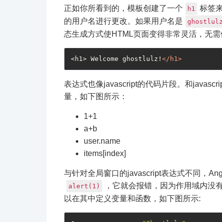
正如你所看到的，模板创建了一个
标签
h1
的用户名进行更改。如果用户名是
ghostlul
态生成方式使HTML页面变得非常灵活，无
<h1> Welcome ghostlulz!
</
h1
>
表达式也像javascript的代码片段。和java
量，如下图所示：
1+1
a+b
user.name
items[index]
与针对全局窗口的javascript表达式不同
，它就会报错，因为作用域内没有“
alert(1)
以在其中定义变量和函数，如下图所示: