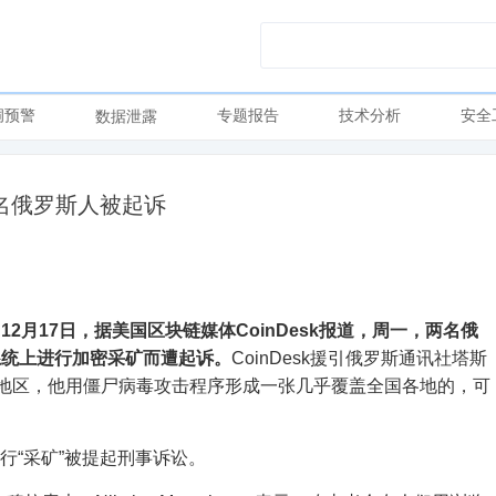
洞预警
专题报告
技术分析
安全
数据泄露
两名俄罗斯人被起诉
月17日，据美国区块链媒体CoinDesk报道，周一，两名俄
系统上进行加密采矿而遭起诉。
CoinDesk援引俄罗斯通讯社塔斯
干地区，他用僵尸病毒攻击程序形成一张几乎覆盖全国各地的，可
网站进行“采矿”被提起刑事诉讼。