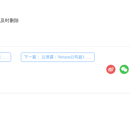
们及时删除
....
下一篇： 云泄露：Verizon公司超1......