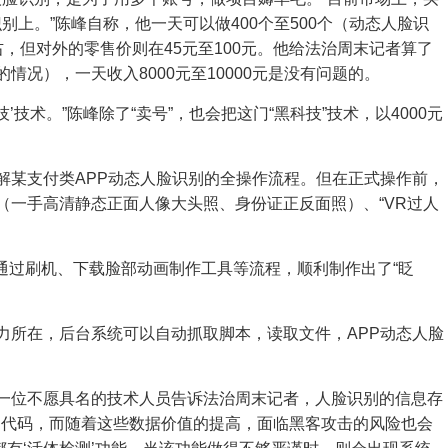
别上。”陈峰自称，他一天可以做400个至500个（动态人脸识
右，但对外的零售价则在45元至100元。他给法治周末记者算了
情况），一天收入8000元至10000元是没有问题的。
技术。”陈峰除了“卖号”，也会把这门“黑科技”技术，以4000元
破解某支付类APP动态人脸识别的全操作流程。但在正式操作前，
（一手高清静态正面人像大头照、身份证正反面照）、“VR过人
通过刷机、下载脸部动画制作工具等流程，顺利制作出了“眨
魅力所在，后台系统可以自动抓取脚本，读取文件，APP动态人脸
，一位不愿具名的技术人员告诉法治周末记者，人脸识别的信息存
定代码，而随着这些数据价值的提高，面临黑客攻击的风险也会