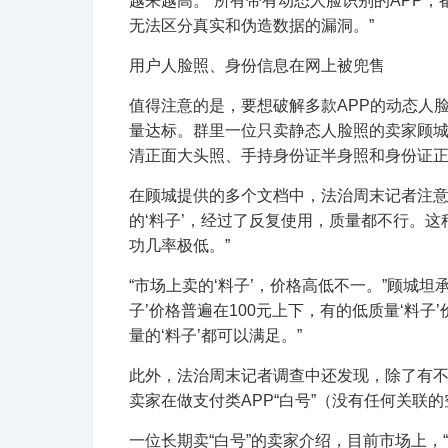
越来越高。“所有带有动态人脸识别的APP，
无法区分真实和伪造数据的漏洞。”
用户人脸照、身份信息在网上被兜售
值得注意的是，要想破解多款APP的动态人脸
量达标。群里一位只卖静态人脸照的卖家顾城
清正面大头照、手持身份证半身照和身份证
在顾城提供的多个文档中，法治周末记者注意
的‘料子’，经过了反复使用，质量都不行。这
功几率极低。”
“市场上卖的‘料子’，价格高低不一。”顾城坦
子’价格普遍在100元上下，有的低质量‘料子
量的‘料子’都可以满足。”
此外，法治周末记者调查中还发现，除了有
卖家在做支付类APP“白号”（没有任何关联
一位长期卖“白号”的卖家介绍，目前市场上，