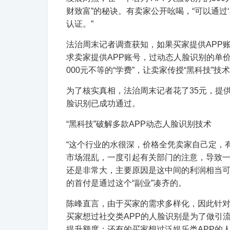
财致富”的秘诀。有卖家公开吆喝，“可以通过
认证。”
法治周末记者调查获知，如果买家提供APP账
求卖家提供APP账号，过动态人脸识别的单价则
000元不等的“学费”，让卖家传授“黑科技”技
为了核实真相，法治周末记者花了35元，提供
脸识别已成功通过。
“黑科技”破解多款APP动态人脸识别技术
“这个行业的水很深，价格全凭卖家自己定，
市场混乱，一度引起有关部门的注意，导致一些
还是非常大，主要原因是这中间的利润相当可
的首付是通过这个“副业”凑齐的。
陈峰直言，由于买家的需求多样化，因此针对
买家想过社交类APP的人脸识别是为了做引
提升额度；还有的买家想过泛娱乐类APP的