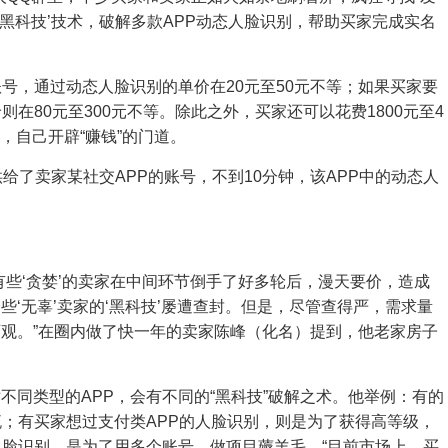
‘黑科技’技术，破解多款APP动态人脸识别，帮助买家完成实名
号，通过动态人脸识别的单价在20元至50元不等；如果买家要
在80元至300元不等。除此之外，买家还可以花费1800元至4
术，自己开辟“赚钱”的门道。
给了卖家某社交APP的账号，不到10分钟，该APP中的动态人
有些‘贪婪’的卖家在中间环节倒手了好多轮后，漫天要价，造成
‘无辜’卖家的‘黑科技’屡遭查封。但是，尽管查得严，需求量
观。”在圈内做了快一年的卖家陈峰（化名）提到，他老家房子
不同类型的APP，会有不同的“黑科技”破解之术。他举例：有的
流；有买家想过支付类APP的人脸识别，则是为了获得高等级，
人脸识别，是为了用多个账号，做项目薅羊毛。“目前市场上，买