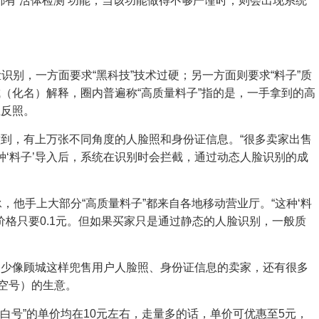
都有‘活体检测’功能，当该功能做得不够严谨时，则会出现系统
识别，一方面要求“黑科技”技术过硬；另一方面则要求“料子”质
（化名）解释，圈内普遍称“高质量料子”指的是，一手拿到的高
正反照。
到，有上万张不同角度的人脸照和身份证信息。“很多卖家出售
种‘料子’导入后，系统在识别时会拦截，通过动态人脸识别的成
承，他手上大部分“高质量料子”都来自各地移动营业厅。“这种‘料
’价格只要0.1元。但如果买家只是通过静态的人脸识别，一般质
不少像顾城这样兜售用户人脸照、身份证信息的卖家，还有很多
的空号）的生意。
“白号”的单价均在10元左右，走量多的话，单价可优惠至5元，