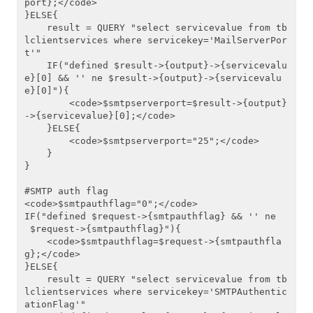
port};</code>

}ELSE{

    result = QUERY "select servicevalue from tb
lclientservices where servicekey='MailServerPor
t'"

    IF("defined $result->{output}->{servicevalu
e}[0] && '' ne $result->{output}->{servicevalu
e}[0]"){

        <code>$smtpserverport=$result->{output}
->{servicevalue}[0];</code>

    }ELSE{

        <code>$smtpserverport="25";</code>

    }

}

#SMTP auth flag

<code>$smtpauthflag="0";</code>

IF("defined $request->{smtpauthflag} && '' ne
 $request->{smtpauthflag}"){

    <code>$smtpauthflag=$request->{smtpauthfla
g};</code>

}ELSE{

    result = QUERY "select servicevalue from tb
lclientservices where servicekey='SMTPAuthentic
ationFlag'"
