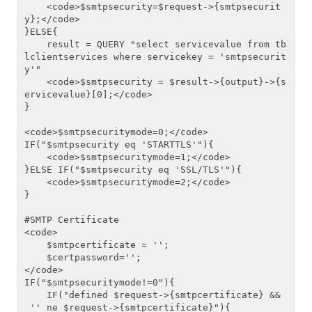
    <code>$smtpsecurity=$request->{smtpsecurit
y};</code>

}ELSE{

    result = QUERY "select servicevalue from tb
lclientservices where servicekey = 'smtpsecurit
y'"

    <code>$smtpsecurity = $result->{output}->{s
ervicevalue}[0];</code>

}

<code>$smtpsecuritymode=0;</code>

IF("$smtpsecurity eq 'STARTTLS'"){

    <code>$smtpsecuritymode=1;</code>

}ELSE IF("$smtpsecurity eq 'SSL/TLS'"){

    <code>$smtpsecuritymode=2;</code>

}

#SMTP Certificate

<code>

    $smtpcertificate = '';

    $certpassword='';

</code>

IF("$smtpsecuritymode!=0"){

    IF("defined $request->{smtpcertificate} &&
 '' ne $request->{smtpcertificate}"){
