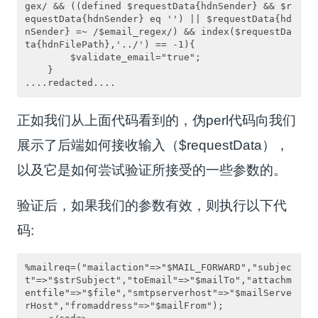
gex/ && ((defined $requestData{hdnSender} && $r
equestData{hdnSender} eq '') || $requestData{hd
nSender} =~ /$email_regex/) && index($requestDa
ta{hdnFilePath},'../') == -1){

        $validate_email="true";

    }

正如我们从上面代码看到的，伪perl代码向我们
展示了后端如何接收输入（$requestData），
以及它是如何尝试验证所接受的一些参数的。
验证后，如果我们的参数有效，则执行以下代
码:
%mailreq=("mailaction"=>"$MAIL_FORWARD","subjec
t"=>"$strSubject","toEmail"=>"$mailTo","attachm
entfile"=>"$file","smtpserverhost"=>"$mailServe
rHost","fromaddress"=>"$mailFrom");
