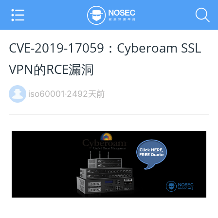
CVE-2019-17059：Cyber​​oam SSL
VPN的RCE漏洞
iso60001·2492天前