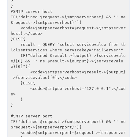
>

}

#SMTP server host

IF("defined $request->{smtpserverhost} && '' ne 
$request->{smtpserverhost}"){

    <code>$smtpserverhost=$request->{smtpserver
host};</code>

}ELSE{

    result = QUERY "select servicevalue from tb
lclientservices where servicekey='MailServer'"

    IF("defined $result->{output}->{servicevalu
e}[0] && '' ne $result->{output}->{servicevalu
e}[0]"){

        <code>$smtpserverhost=$result->{output}
->{servicevalue}[0];</code>

    }ELSE{

        <code>$smtpserverhost="127.0.0.1";</cod
e>

    }

}

#SMTP server port

IF("defined $request->{smtpserverport} && '' ne 
$request->{smtpserverport}"){

    <code>$smtpserverport=$request->{smtpserver