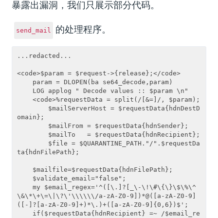
暴露出漏洞，我们只展示部分代码。
的处理程序。
send_mail
...redacted...

<code>$param = $request->{release};</code>

    param = DLOPEN(ba se64_decode,param)

    LOG applog " Decode values :: $param \n"

    <code>%requestData = split(/[&=]/, $param);

        $mailServerHost = $requestData{hdnDestD
omain};

        $mailFrom = $requestData{hdnSender};

        $mailTo   = $requestData{hdnRecipient};

        $file = $QUARANTINE_PATH."/".$requestDa
ta{hdnFilePath};

    $mailfile=$requestData{hdnFilePath};

    $validate_email="false";

    my $email_regex='^([\.]?[_\-\!\#\{\}\$\%\^
\&\*\+\=\|\?\'\\\\\\/a-zA-Z0-9])*@([a-zA-Z0-9]
([-]?[a-zA-Z0-9]+)*\.)+([a-zA-Z0-9]{0,6})$';

    if($requestData{hdnRecipient} =~ /$email_re