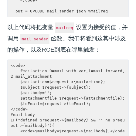
    </code>

以上代码将把变量
设置为接受的值，并
mailreq
调用
函数。我们将看到这其中涉及
mail_sender
的操作，以及RCE到底在哪里触发：
<code>

    #mailaction 0=mail_with_var,1=mail_forward,
2=mail_attachment

    $mailaction=$request->{mailaction};

    $subject=$request->{subject};

    $mailbody='';

    $attachmentfile=$request->{attachmentfile};

    $toEmail=$request->{toEmail};

</code>

#mail body

IF("defined $request->{mailbody} && '' ne $requ
est->{mailbody}"){

    <code>$mailbody=$request->{mailbody};</code