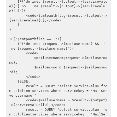
    IF("defined $result->{output}->{servicevalu
e}[0] && '' ne $result->{output}->{servicevalu
e}[0]"){

        <code>$smtpauthflag=$result->{output}->
{servicevalue}[0];</code>

    }

}

IF("$smtpauthflag == 1"){

    IF("defined $request->{mailusername} && ''
 ne $request->{mailusername}"){

        <code>

            $mailusername=$request->{mailuserna
me};  

            $mailpassword=$request->{mailpasswo
rd};

        </code>

    }ELSE{

        result = QUERY "select servicevalue fro
m tblclientservices where servicekey = 'MailSer
verUsername'"

        <code>$mailusername = $result->{output}
->{servicevalue}[0];</code>

        result = QUERY "select servicevalue fro
m tblclientservices where servicekey = 'MailSer