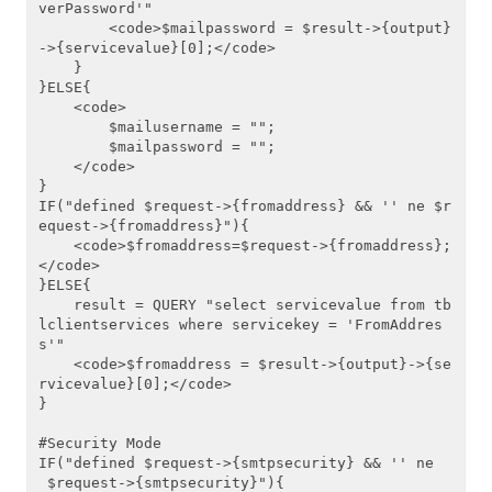
verPassword'"

        <code>$mailpassword = $result->{output}
->{servicevalue}[0];</code>

    }

}ELSE{

    <code>

        $mailusername = "";

        $mailpassword = "";

    </code>

}

IF("defined $request->{fromaddress} && '' ne $r
equest->{fromaddress}"){

    <code>$fromaddress=$request->{fromaddress};
</code>

}ELSE{

    result = QUERY "select servicevalue from tb
lclientservices where servicekey = 'FromAddres
s'"

    <code>$fromaddress = $result->{output}->{se
rvicevalue}[0];</code>

}

#Security Mode

IF("defined $request->{smtpsecurity} && '' ne
 $request->{smtpsecurity}"){
