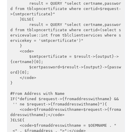
        result = QUERY "select certname,passwor
d from tblvpncertificate where certid=$request-
>{smtpcertificate}"

    }ELSE{

        result = QUERY "select certname,passwor
d from tblvpncertificate where certid=(select s
ervicevalue::int from tblclientservices where s
ervicekey = 'smtpcertificate')"

    }

    <code>

        $smtpcertificate = $result->{output}->
{certname}[0];

        $certpassword=$result->{output}->{passw
ord}[0];

    </code>

}

#From Address with Name

IF("defined $request->{fromaddresswithname} &&
 '' ne $request->{fromaddresswithname}"){

    <code>$fromaddresswithname=$request->{froma
ddresswithname};</code>

}ELSE{

    <code>$fromaddresswithname = $OEMNAME . "
 <" . $fromaddress . ">";</code>
