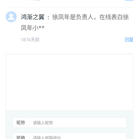
鸿渐之翼 :
徐凤年是负责人，在线表白徐
凤年小**
1874天前
回复
昵称
邮箱