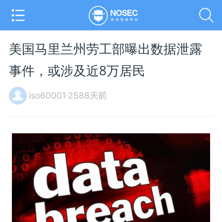
美国马里兰州劳工部曝出数据泄露
事件，或涉及近8万居民
iso60001·2588天前