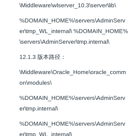
\Middleware\wlserver_10.3\server\lib\
%DOMAIN_HOME%\servers\AdminServ
er\tmp_WL_internal\ %DOMAIN_HOME%
\servers\AdminServer\tmp.internal\
12.1.3 版本路径：
\Middleware\Oracle_Home\oracle_comm
on\modules\
%DOMAIN_HOME%\servers\AdminServ
er\tmp.internal\
%DOMAIN_HOME%\servers\AdminServ
er\tmp_WL_internal\