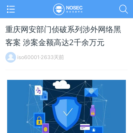
重庆网安部门侦破系列涉外网络黑
客案 涉案金额高达2千余万元
iso60001·2633天前