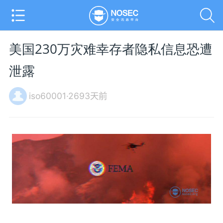
美国230万灾难幸存者隐私信息恐遭
泄露
iso60001·2693天前