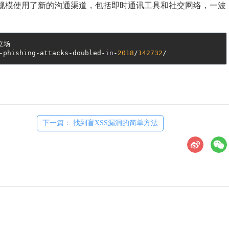
也大规模使用了新的沟通渠道，包括即时通讯工具和社交网络，一波
场

-phishing-attacks-doubled-
in
-
2018
/
142732
/
下一篇： 找到盲XSS漏洞的简单方法