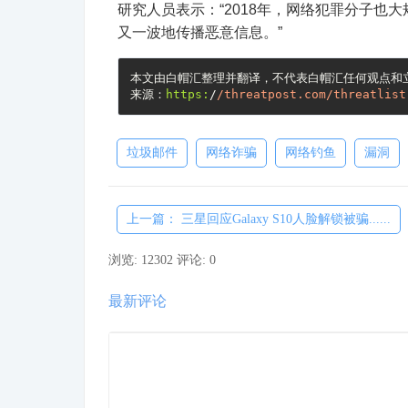
研究人员表示：“2018年，网络犯罪分子
又一波地传播恶意信息。”
本文由白帽汇整理并翻译，不代表白帽汇任何观点和立
来源：
https:
/
/threatpost.com/threatlist
垃圾邮件
网络诈骗
网络钓鱼
漏洞
上一篇： 三星回应Galaxy S10人脸解锁被骗......
浏览: 12302
评论: 0
最新评论