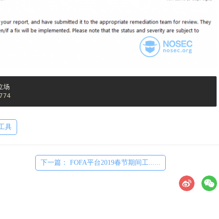
场

774
工具
下一篇： FOFA平台2019春节期间工......