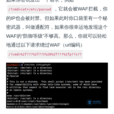
，它就会被WAF拦截，你
/?cmd=cat+/etc/passwd
的IP也会被封禁。但如果此时你口袋里有一个秘
密武器，叫做通配符，如果你很幸运地发现这个
WAF的“防御等级”不够高。那么，你就可以轻松
地通过以下请求绕过WAF（url编码）
/?cmd=%2f???%2f??t%20%2f???%2fp??s??