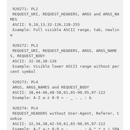
 920271: PL2

 REQUEST_URI, REQUEST_HEADERS, ARGS and ARGS_NA
MES

 ASCII: 9,10,13,32-126,128-255

 Example: Full visible ASCII range, tab, newlin
e

 920272: PL3

 REQUEST_URI, REQUEST_HEADERS, ARGS, ARGS_NAME
S, REQUEST_BODY

 ASCII: 32-36,38-126

 Example: Visible lower ASCII range without per
cent symbol

 920273: PL4

 ARGS, ARGS_NAMES and REQUEST_BODY

 ASCII: 38,44-46,48-58,61,65-90,95,97-122

 Example: A-Z a-z 0-9 = - _ . , : &

 920274: PL4

 REQUEST_HEADERS without User-Agent, Referer, C
ookie

 ASCII: 32,34,38,42-59,61,65-90,95,97-122

 Example: A-Z a-z 0-9 = - _ . , : & " * + / SPA