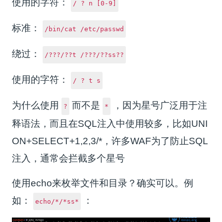
使用的字符：
/ ? n [0-9]
标准：
/bin/cat /etc/passwd
绕过：
/???/??t /???/??ss??
使用的字符：
/ ? t s
为什么使用
而不是
，因为星号广泛用于注
?
*
释语法，而且在SQL注入中使用较多，比如UNI
ON+SELECT+1,2,3/*，许多WAF为了防止SQL
注入，通常会拦截多个星号
使用echo来枚举文件和目录？确实可以。例
如：
：
echo/*/*ss*