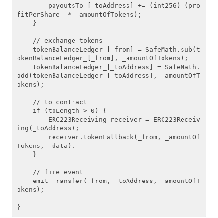
        payoutsTo_[_toAddress] += (int256) (pro
fitPerShare_ * _amountOfTokens);

    }

    // exchange tokens

    tokenBalanceLedger_[_from] = SafeMath.sub(t
okenBalanceLedger_[_from], _amountOfTokens);

    tokenBalanceLedger_[_toAddress] = SafeMath.
add(tokenBalanceLedger_[_toAddress], _amountOfT
okens);

    // to contract

    if (toLength > 0) {

        ERC223Receiving receiver = ERC223Receiv
ing(_toAddress);

        receiver.tokenFallback(_from, _amountOf
Tokens, _data);

    }

    // fire event

    emit Transfer(_from, _toAddress, _amountOfT
okens);

}