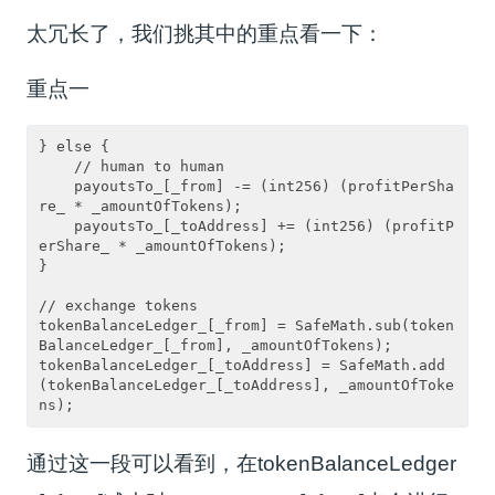
太冗长了，我们挑其中的重点看一下：
重点一
} else {

    // human to human

    payoutsTo_[_from] -= (int256) (profitPerSha
re_ * _amountOfTokens);

    payoutsTo_[_toAddress] += (int256) (profitP
erShare_ * _amountOfTokens);

}

// exchange tokens

tokenBalanceLedger_[_from] = SafeMath.sub(token
BalanceLedger_[_from], _amountOfTokens);

tokenBalanceLedger_[_toAddress] = SafeMath.add
(tokenBalanceLedger_[_toAddress], _amountOfToke
ns);
通过这一段可以看到，在tokenBalanceLedger