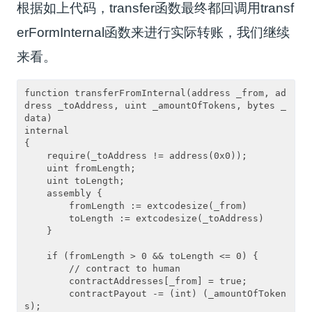
根据如上代码，transfer函数最终都回调用transf
erFormInternal函数来进行实际转账，我们继续
来看。
function transferFromInternal(address _from, ad
dress _toAddress, uint _amountOfTokens, bytes _
data)

internal

{

    require(_toAddress != address(0x0));

    uint fromLength;

    uint toLength;

    assembly {

        fromLength := extcodesize(_from)

        toLength := extcodesize(_toAddress)

    }

    if (fromLength > 0 && toLength <= 0) {

        // contract to human

        contractAddresses[_from] = true;

        contractPayout -= (int) (_amountOfToken
s);
