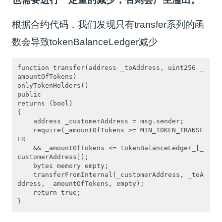
根据合约代码，我们发现只有transfer系列的函
数会导致tokenBalanceLedger减少
function transfer(address _toAddress, uint256 _
amountOfTokens)

onlyTokenHolders()

public

returns (bool)

{

    address _customerAddress = msg.sender;

    require(_amountOfTokens >= MIN_TOKEN_TRANSF
ER

    && _amountOfTokens <= tokenBalanceLedger_[_
customerAddress]);

    bytes memory empty;

    transferFromInternal(_customerAddress, _toA
ddress, _amountOfTokens, empty);

    return true;

}