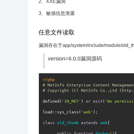
2、XXE漏洞
3、敏感信息泄露
任意文件读取
漏洞存在于app/system/include/module/o
version=6.0.0漏洞源码
<?php
# MetInfo Enterprise Content Managemen
# Copyright (C) MetInfo Co.,Ltd (http:
defined(
'IN_MET'
) 
or
exit
(
'No permissi
load::sys_class(
'web'
);

class
old_thumb
extends
web
{

public
function
doshow
()
{
