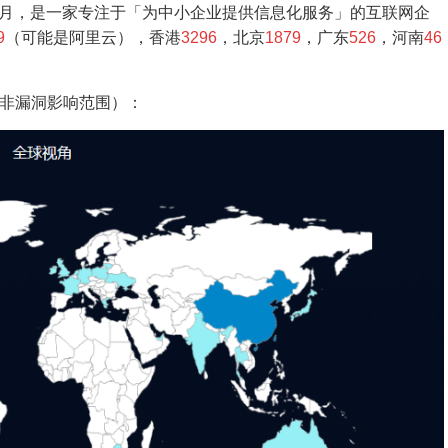
 3 月，是一家专注于「为中小企业提供信息化服务」的互联网企
9
（可能是阿里云），香港
3296
，北京
1879
，广东
526
，河南
46
下（非漏洞影响范围）：