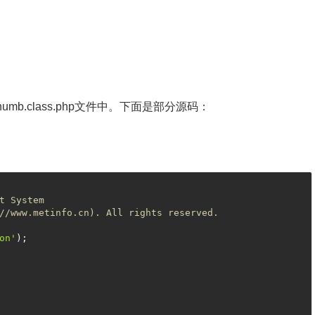
ld_thumb.class.php文件中。下面是部分源码：
t System
//www.metinfo.cn). All rights reserved.
on'
);
