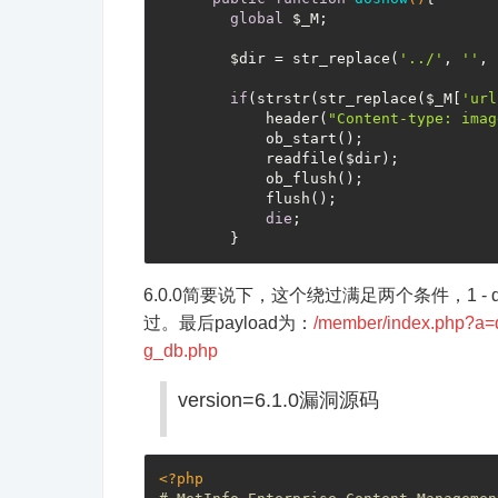
global
 $_M;

        $dir = str_replace(
'../'
, 
''
, 
if
(strstr(str_replace($_M[
'url
            header(
"Content-type: imag
            ob_start();

            readfile($dir);

            ob_flush();

            flush();

die
;

6.0.0简要说下，这个绕过满足两个条件，1 - dir参数中
过。最后payload为：
/member/index.php?a=do
g_db.php
version=6.1.0漏洞源码
<?php