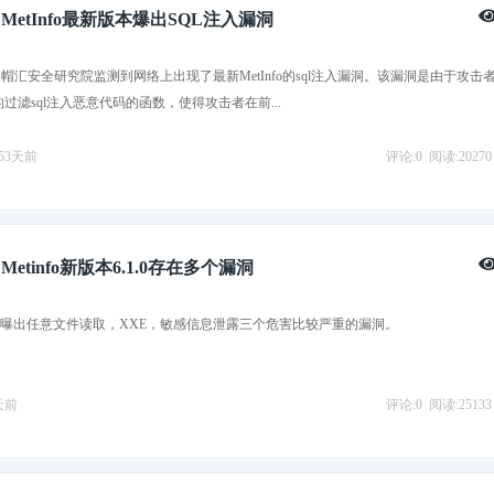
etInfo最新版本爆出SQL注入漏洞
，白帽汇安全研究院监测到网络上出现了最新MetInfo的sql注入漏洞。该漏洞是由于攻击
o的过滤sql注入恶意代码的函数，使得攻击者在前...
2853天前
评论:0
阅读:20270
etinfo新版本6.1.0存在多个漏洞
 v6.1.0曝出任意文件读取，XXE，敏感信息泄露三个危害比较严重的漏洞。
4天前
评论:0
阅读:25133