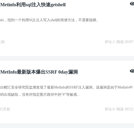
info利用sql注入快速getshell
info，找到一个利用SQL注入写入shell的简便方法，不需要脱裤。
9天前
评论:2
阅读:20197
etInfo最新版本爆出SSRF 0day漏洞
，白帽汇安全研究院监测发现了最新MetInfo的SSRF注入漏洞。该漏洞是由于MetInfo中
码出现缺陷，没有对指定图片路径中的“#”等敏感...
2815天前
评论:0
阅读:18532