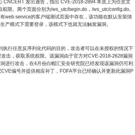
CNCERT 发出通告，指出 CVE-2018-2894 本质上为任意文
个页面分别为/ws_utc/begin.do，/ws_utc/config.do。
eb service的客户端测试页面中存在，该功能在默认安装情
，生产模式下需要登录，该模式下也就无法触发漏洞。
陷达到执行任意反序列化代码的目的，攻击者可以在未授权的情况下
击，获取系统权限。该漏洞由于官方对CVE-2018-2628漏洞
洞进行攻击，在4月份白帽汇安全研究院已经发现该漏洞仍可利
CVE编号并提供相应补丁，FOFA平台已经确认并更新此漏洞P