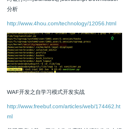
分析
http://www.4hou.com/technology/12056.html
WAF开发之自学习模式开发实战
http://www.freebuf.com/articles/web/174462.ht
ml