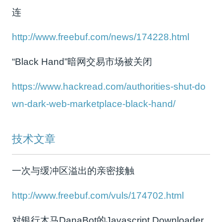
连
http://www.freebuf.com/news/174228.html
“Black Hand”暗网交易市场被关闭
https://www.hackread.com/authorities-shut-do
wn-dark-web-marketplace-black-hand/
技术文章
一次与缓冲区溢出的亲密接触
http://www.freebuf.com/vuls/174702.html
对银行木马DanaBot的Javascript Downloader