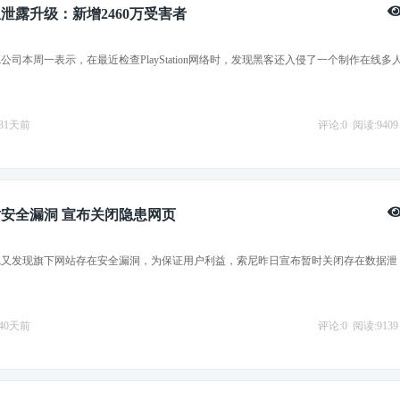
泄露升级：新增2460万受害者
公司本周一表示，在最近检查PlayStation网络时，发现黑客还入侵了一个制作在线多
2431天前
评论:0
阅读:9409
安全漏洞 宣布关闭隐患网页
尼又发现旗下网站存在安全漏洞，为保证用户利益，索尼昨日宣布暂时关闭存在数据泄
2440天前
评论:0
阅读:9139