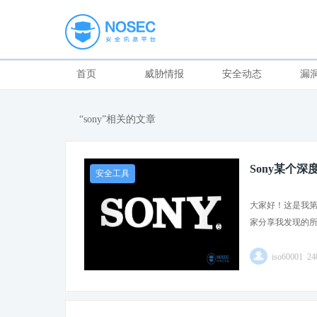
首页
威胁情报
安全动态
漏
“sony”相关的文章
Sony某个深
安全工具
大家好！这是我第
家分享我发现的所
iso60001 