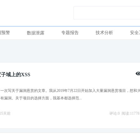
洞预警
专题报告
技术分析
安全
数据泄露
度子域上的XSS
一次写关于漏洞悬赏的文章。我从2019年7月22日开始加入大量漏洞悬赏项目，想和
有漏洞。关于项目的选择方面，我基本都选择范...
2405天前
评论:0
阅读:11778