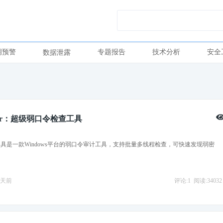
洞预警
专题报告
技术分析
安全
数据泄露
cker：超级弱口令检查工具
具是一款Windows平台的弱口令审计工具，支持批量多线程检查，可快速发现弱密
1天前
评论:1
阅读:34032