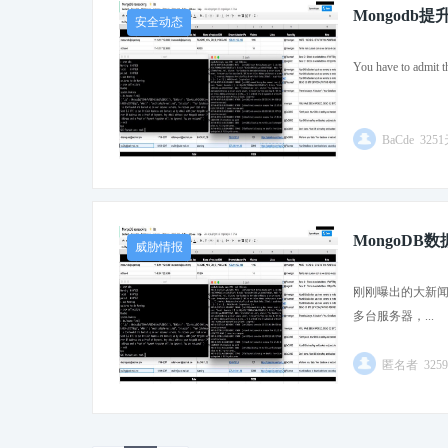
Mongod
安全动态
You have to admit th
BaCde 325
MongoDB
威胁情报
刚刚曝出的大新闻，
多台服务器，...
匿名者 325