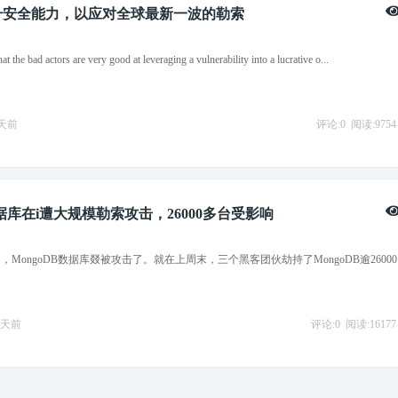
b提升安全能力，以应对全球最新一波的勒索
at the bad actors are very good at leveraging a vulnerability into a lucrative o...
1天前
评论:0
阅读:9754
数据库在i遭大规模勒索攻击，26000多台受影响
MongoDB数据库叕被攻击了。就在上周末，三个黑客团伙劫持了MongoDB逾26000
9天前
评论:0
阅读:16177