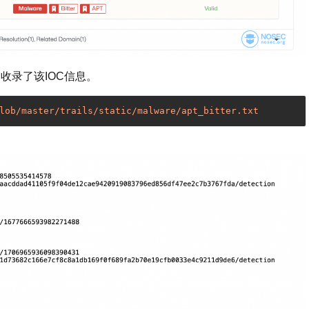
收录了该IOC信息。
lob
/master/trails
/static/malware
/apt_bitter.txt    